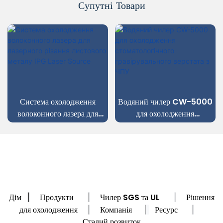
Супутні Товари
Система охолодження
Водяний чилер CW-5000
волоконного лазера для
для охолодження
лазерного різання листового
стоматологічного
металу IPG Laser Source
гравірувального верстата з
ЧПУ
Дім
Продукти
Чилер SGS та UL
Рішення
|
|
|
для охолодження
Компанія
Ресурс
|
|
|
Сталий розвиток