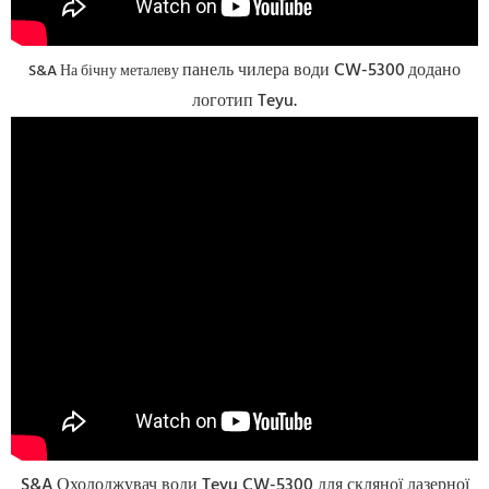
панель чилера води CW-5300
додано
S&A На бічну металеву
логотип Teyu.
S&A
Охолоджувач води Teyu CW-5300 для скляної лазерної