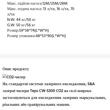
Макс. підйом насоса:
12M/25M/28M
Макс. подача насоса:
13 л/хв, 16 л/хв, 70
л/хв
N.W:
44 кг/50 кг
G.W:
50 кг/56 кг
Розмір:
59*38*74(L*W*H)
Розмір упаковки:
68*53*90(L*W*H)
Опис продукту
Як стандартні системи лазерного охолодження, S&A
лазерні чилери Teyu CW-5300 CO2 на склі широко
застосовуються для охолодження лазерних маркувальних,
різальних або гравірувальних машин.