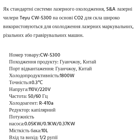
Як стандартні системи лазерного охолодження, S&A лазерні
чилери Teyu CW-5300 на основі CO2 для скла широко
використовуються для охолодження лазерних маркувальних,
різальних або гравірувальних машин.
Номер товару:
CW-5300
Походження продукту:
Гуанчжоу, Китай
Порт відвантаження:
Гуанчжоу, Китай
Холодопродуктивність:
1800W
Точність:
±0.3℃
Напруга:
110V/220V
Частота:
50/60 Гц
Холодоагент:
R-410a
Редуктор:
капілярний
Потужність
насоса:
0.05KW/0.1KW/0.37KW
Місткість бака:
10L
Вхід та вихід:
1/2 рупії