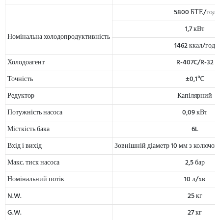
5800 БТЕ/год
1,7 кВт
Номінальна холодопродуктивність
1462 ккал/год
Холодоагент
R-407C/R-32
Точність
±0,1℃
Редуктор
Капілярний
Потужність насоса
0,09 кВт
Місткість бака
6L
Вхід і вихід
Зовнішній діаметр 10 мм з колючою
Макс. тиск насоса
2,5 бар
Номінальний потік
10 л/хв
N.W.
25 кг
G.W.
27 кг