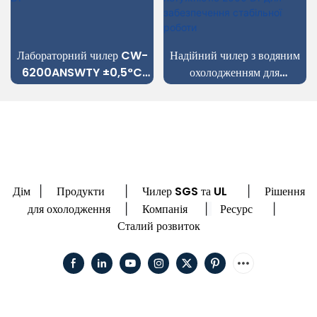
Лабораторний чилер CW-
Надійний чилер з водяним
6200ANSWTY ±0,5°C
охолодженням для
Точність охолодження 6100
волоконного лазера
Вт
потужністю 2000 Вт для
забезпечення стабільної
роботи
Дім
Продукти
Чилер SGS та UL
Рішення
|
|
|
для охолодження
Компанія
Ресурс
|
|
|
Сталий розвиток