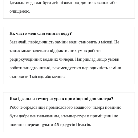
Ідеальна вода має бути деіонізованою, дистильованою або
очищеною.
Як часто мені слід міняти воду?
Зазвичай, періодичність заміни води становить 3 місяці. Це
також може залежати від фактичних умов роботи
рециркуляційних водяних чилерів. Наприклад, якщо умови
роботи занадто низькі, рекомендується періодичність заміни
становити 1 місяць або менше.
Яка ідеальна температура в приміщенні для чилера?
Робоче середовище промислового водяного чилера повинно
бути добре вентильованим, а температура в приміщенні не
повинна перевищувати 45 градусів Цельсія.