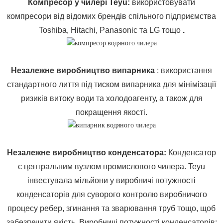
Компресор у чилері Teyu
:
використовувати
компресори від відомих брендів спільного підприємства
Toshiba, Hitachi, Panasonic та LG тощо
.
Незалежне виробництво випарника
: використання
стандартного лиття під тиском випарника для мінімізації
ризиків витоку води та холодоагенту, а також для
покращення якості.
Незалежне виробництво конденсатора
:
Конденсатор
є центральним вузлом промислового чилера. Teyu
інвестувала мільйони у виробничі потужності
конденсаторів для суворого контролю виробничого
процесу ребер, згинання та зварювання труб тощо, щоб
забезпечити якість. Виробничі потужності конденсаторів: