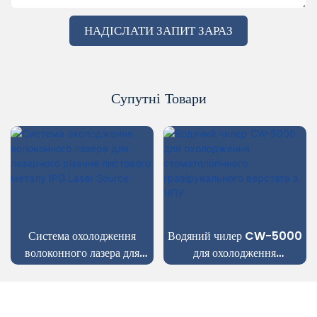
НАДІСЛАТИ ЗАПИТ ЗАРАЗ
Супутні Товари
Система охолодження
Водяний чилер CW-5000
волоконного лазера для
для охолодження
лазерного різання листового
стоматологічного
металу IPG Laser Source
гравірувального верстата з
ЧПУ