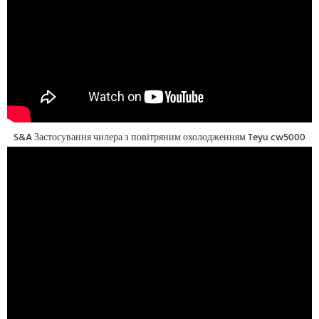
S&A Застосування чилера з повітряним охолодженням Teyu cw5000