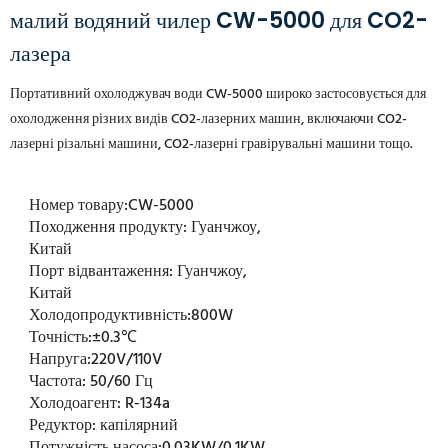
малий водяний чилер CW-5000 для CO2-
лазера
Портативний охолоджувач води CW-5000 широко застосовується для
охолодження різних видів CO2-лазерних машин, включаючи CO2-
лазерні різальні машини, CO2-лазерні гравірувальні машини тощо.
Номер товару:
CW-5000
Походження продукту:
Гуанчжоу,
Китай
Порт відвантаження:
Гуанчжоу,
Китай
Холодопродуктивність:
800W
Точність:
±0.3℃
Напруга:
220V/110V
Частота:
50/60 Гц
Холодоагент:
R-134a
Редуктор:
капілярний