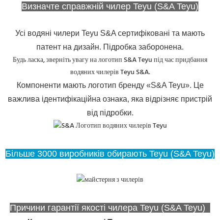
Визначте справжній чилер Teyu (S&A Teyu)
Усі водяні чилери Teyu S&A сертифіковані та мають
патент на дизайн. Підробка заборонена.
Будь ласка, зверніть увагу на логотип S&A Teyu під час придбання
водяних чилерів Teyu S&A.
Компоненти мають логотип бренду «S&A Teyu». Це
важлива ідентифікаційна ознака, яка відрізняє пристрій
від підробки.
Більше 3000 виробників обирають Teyu (S&A Teyu)
Причини гарантії якості чилера Teyu (S&A Teyu)