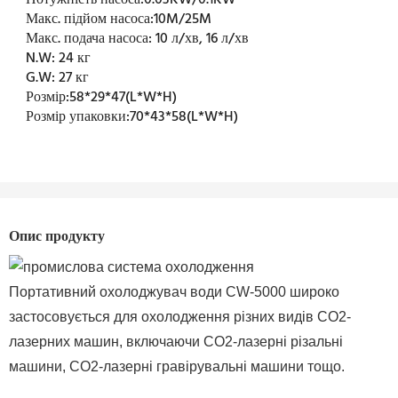
Потужність насоса:
0.03KW/0.1KW
Макс. підйом насоса:
10M/25M
Макс. подача насоса:
10 л/хв, 16 л/хв
N.W:
24 кг
G.W:
27 кг
Розмір:
58*29*47(L*W*H)
Розмір упаковки:
70*43*58(L*W*H)
Опис продукту
Портативний охолоджувач води CW-5000 широко
застосовується для охолодження різних видів CO2-
лазерних машин, включаючи CO2-лазерні різальні
машини, CO2-лазерні гравірувальні машини тощо.