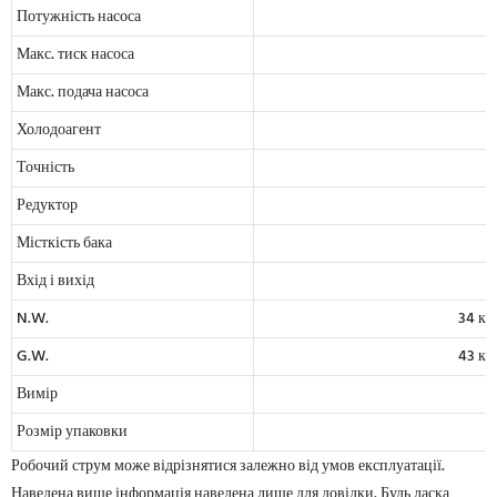
Потужність насоса
Макс. тиск насоса
Макс. подача насоса
Холодоагент
Точність
Редуктор
Місткість бака
Вхід і вихід
N.W.
34 кг
G.W.
43 кг
Вимір
Розмір упаковки
Робочий струм може відрізнятися залежно від умов експлуатації.
Наведена вище інформація наведена лише для довідки. Будь ласка,