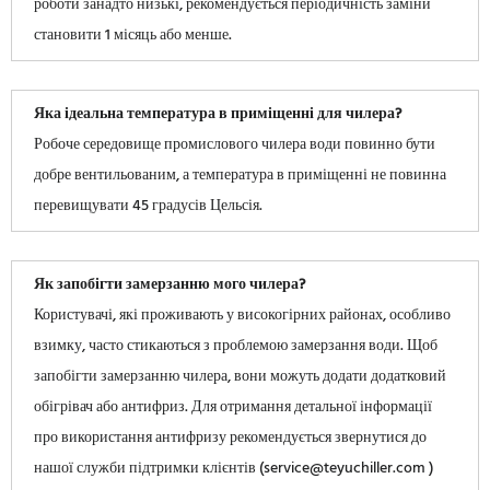
роботи занадто низькі, рекомендується періодичність заміни
становити 1 місяць або менше.
Яка ідеальна температура в приміщенні для чилера?
Робоче середовище промислового чилера води повинно бути
добре вентильованим, а температура в приміщенні не повинна
перевищувати 45 градусів Цельсія.
Як запобігти замерзанню мого чилера?
Користувачі, які проживають у високогірних районах, особливо
взимку, часто стикаються з проблемою замерзання води. Щоб
запобігти замерзанню чилера, вони можуть додати додатковий
обігрівач або антифриз. Для отримання детальної інформації
про використання антифризу рекомендується звернутися до
нашої служби підтримки клієнтів (service@teyuchiller.com )