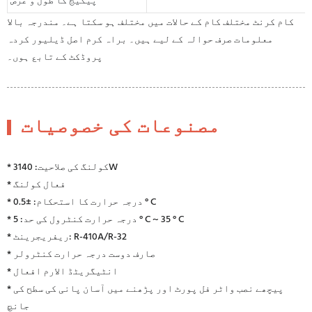
پیکیج کا طول و عرض
کام کرنٹ مختلف کام کے حالات میں مختلف ہو سکتا ہے۔ مندرجہ بالا
معلومات صرف حوالہ کے لیے ہیں۔ براہ کرم اصل ڈیلیور کردہ
پروڈکٹ کے تابع ہوں۔
مصنوعات کی خصوصیات
* کولنگ کی صلاحیت: 3140W
* فعال کولنگ
* درجہ حرارت کا استحکام: ±0.5 ° C
* درجہ حرارت کنٹرول کی حد: 5 ° C ~ 35 ° C
* ریفریجرینٹ: R-410A/R-32
* صارف دوست درجہ حرارت کنٹرولر
* انٹیگریٹڈ الارم افعال
* پیچھے نصب واٹر فل پورٹ اور پڑھنے میں آسان پانی کی سطح کی
جانچ