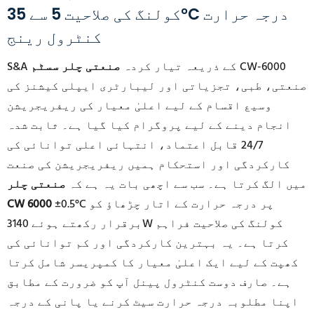
کولنگ کی صلاحیت 5 سے 35°C درجہ حرارت
کنٹرول رینج
CW-6000
S&A کے ذریعہ تیار کردہ
صنعتی چلر سسٹم
صنعتی، طبی، تجزیاتی اور لیبارٹری ایپلی کیشنز کی
وسیع اقسام کے لیے اعلیٰ معیار کی ریفریجریشن
انجام دینے کے لیے پروگرام کیا گیا ہے۔ ثابت شدہ
24/7 قابل اعتماد، انتہائی اعلی توانائی کی
کارکردگی اور استحکام ہمیں ریفریجریشن کی صنعت
میں الگ کرتا ہے۔ سب سے اچھی بات یہ ہے کہ
صنعتی چلر
±0.5°C پر درجہ حرارت کے اتار چڑھاؤ کو
CW 6000
برقرار رکھتے ہوئے 3140W کولنگ کی صلاحیت فراہم
کرتا ہے۔ یہ بہترین کارکردگی اور کم توانائی کی
کھپت کے لیے ایک اعلیٰ معیار کا کمپریسر شامل کرتا
ہے۔ صارف دوست کنٹرول پینل آپ کو ضرورت کے مطابق
اپنا مطلوبہ درجہ حرارت سیٹ کرنے یا پانی کے درجہ