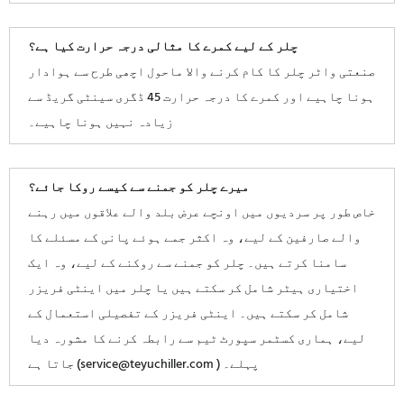
چلر کے لیے کمرے کا مثالی درجہ حرارت کیا ہے؟
صنعتی واٹر چلر کا کام کرنے والا ماحول اچھی طرح سے ہوادار
ہونا چاہیے اور کمرے کا درجہ حرارت 45 ڈگری سینٹی گریڈ سے
زیادہ نہیں ہونا چاہیے۔
میرے چلر کو جمنے سے کیسے روکا جائے؟
خاص طور پر سردیوں میں اونچے عرض بلد والے علاقوں میں رہنے
والے صارفین کے لیے، وہ اکثر جمے ہوئے پانی کے مسئلے کا
سامنا کرتے ہیں۔ چلر کو جمنے سے روکنے کے لیے، وہ ایک
اختیاری ہیٹر شامل کر سکتے ہیں یا چلر میں اینٹی فریزر
شامل کر سکتے ہیں۔ اینٹی فریزر کے تفصیلی استعمال کے
لیے، ہماری کسٹمر سپورٹ ٹیم سے رابطہ کرنے کا مشورہ دیا
جاتا ہے (service@teyuchiller.com ) پہلے۔