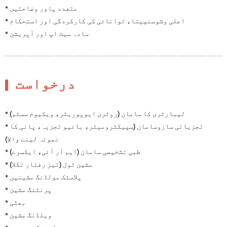
* متعدد پاور وضاحتیں
* اعلی وشوسنییتا، توانائی کی کارکردگی اور استحکام
* سادہ سیٹ اپ اور آپریشن
درخواست
* لیبارٹری کا سامان (روٹری ایوپوریٹر، ویکیوم سسٹم)
* تجزیاتی سازوسامان (سپیکٹرومیٹر، بائیو تجزیہ، پانی کا
نمونہ لینے والا)
* طبی تشخیصی سامان (ایم آر آئی، ایکسرے)
* مشین ٹول (تیز رفتار تکلا)
* پلاسٹک مولڈنگ مشینیں
* پرنٹنگ مشین
* بھٹی
* ویلڈنگ مشین