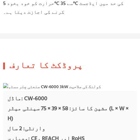
حرارت کو خود بخود 5°C سے 35°C کی حد میں ایڈجسٹ
کرنے کی اجازت دیتا ہے۔
پروڈکٹ کا تعارف
ماڈل: CW-6000
مشین کا سائز: 58 × 39 × 75 سینٹی میٹر (L × W ×
H)
وارنٹی: 2 سال
معیاری: CE، REACH اور RoHS