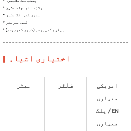
* پیکیجنگ مشینری
* پلازما اینچنگ مشین
* یووی کیورنگ مشین
* گیس جنریٹر
* ہیلیم کمپریسر (کریو کمپریسر)
اختیاری اشیاء
فلٹر
امریکی
ہیٹر
معیاری
پلگ / EN
معیاری