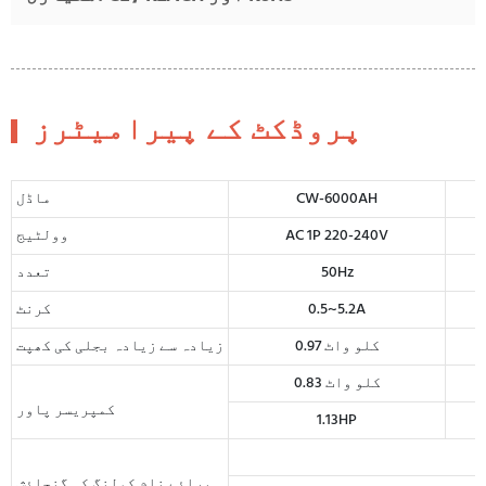
پروڈکٹ کے پیرامیٹرز
CW-6000AH
ماڈل
AC 1P 220-240V
وولٹیج
50Hz
تعدد
0.5~5.2A
کرنٹ
0.97 کلو واٹ
زیادہ سے زیادہ بجلی کی کھپت
0.83 کلو واٹ
کمپریسر پاور
1.13HP
برائے نام کولنگ کی گنجائش