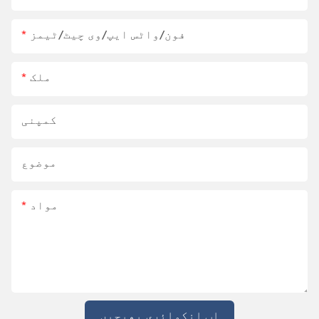
فون/واٹس ایپ/وی چیٹ/ٹیمز
ملک
کمپنی
موضوع
مواد
اب انکوائری بھیجیں