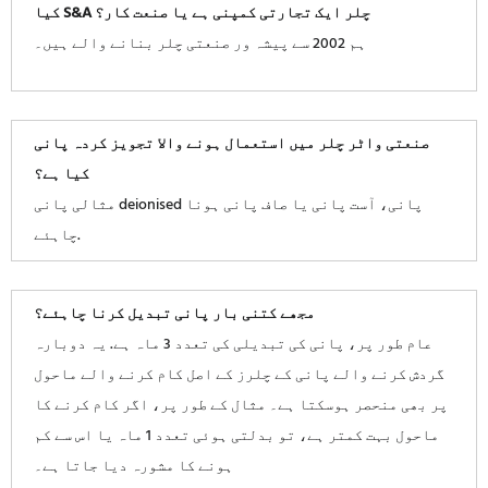
کیا S&A چلر ایک تجارتی کمپنی ہے یا صنعت کار؟
ہم 2002 سے پیشہ ور صنعتی چلر بنانے والے ہیں۔
صنعتی واٹر چلر میں استعمال ہونے والا تجویز کردہ پانی
کیا ہے؟
مثالی پانی deionised پانی، آست پانی یا صاف پانی ہونا
چاہئے.
مجھے کتنی بار پانی تبدیل کرنا چاہئے؟
عام طور پر، پانی کی تبدیلی کی تعدد 3 ماہ ہے. یہ دوبارہ
گردش کرنے والے پانی کے چلرز کے اصل کام کرنے والے ماحول
پر بھی منحصر ہوسکتا ہے۔ مثال کے طور پر، اگر کام کرنے کا
ماحول بہت کمتر ہے، تو بدلتی ہوئی تعدد 1 ماہ یا اس سے کم
ہونے کا مشورہ دیا جاتا ہے۔