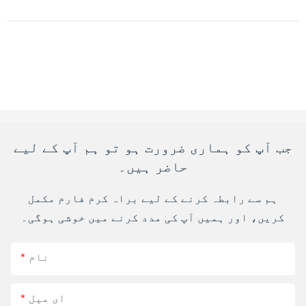
جب آپ کو ہماری ضرورت ہو تو ہم آپ کے لیے
حاضر ہیں۔
ہم سے رابطہ کرنے کے لیے براہ کرم فارم مکمل
کریں، اور ہمیں آپ کی مدد کرنے میں خوشی ہوگی۔
نام
ای میل