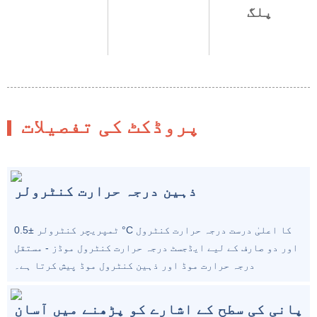
پلگ
پروڈکٹ کی تفصیلات
ذہین درجہ حرارت کنٹرولر
ٹمپریچر کنٹرولر ±0.5 °C کا اعلیٰ درست درجہ حرارت کنٹرول
اور دو صارف کے لیے ایڈجسٹ درجہ حرارت کنٹرول موڈز - مستقل
درجہ حرارت موڈ اور ذہین کنٹرول موڈ پیش کرتا ہے۔
پانی کی سطح کے اشارے کو پڑھنے میں آسان