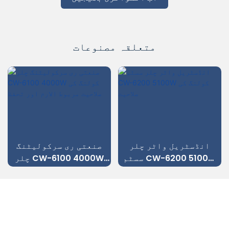
متعلقہ مصنوعات
انڈسٹریل واٹر چلر
صنعتی ری سرکولیٹنگ
سسٹم CW-6200 5100W
چلر CW-6100 4000W
کولنگ کی صلاحیت
کولنگ کی صلاحیت مربوط
الارم اور تحفظ