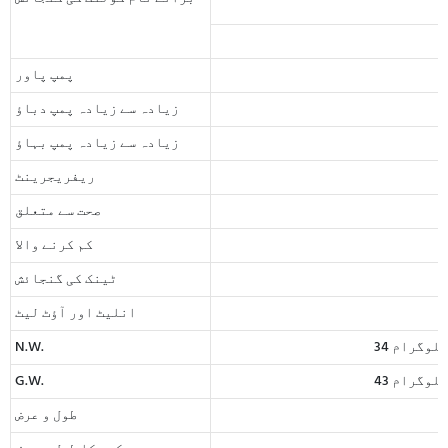
پمپ پاور
زیادہ سے زیادہ پمپ دباؤ
زیادہ سے زیادہ پمپ بہاؤ
ریفریجرینٹ
صحت سے متعلق
کم کرنے والا
ٹینک کی گنجائش
انلیٹ اور آؤٹ لیٹ
34 کلوگرام
N.W.
43 کلوگرام
G.W.
طول و عرض