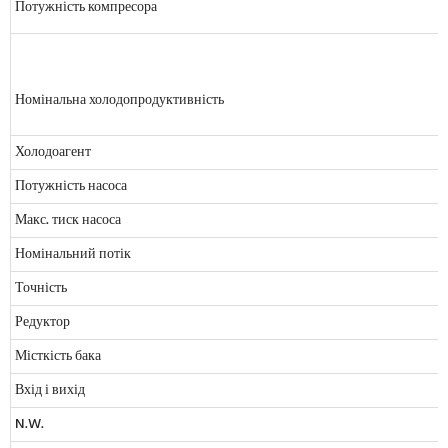
Потужність компресора
Номінальна холодопродуктивність
Холодоагент
Потужність насоса
Макс. тиск насоса
Номінальний потік
Точність
Редуктор
Місткість бака
Вхід і вихід
N.W.