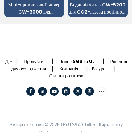
Міні-промисловий чилер
Водяний чилер CW-5200
CW-3000 для
для CO2-лазера постійного
гравірувального верстата
струму та радіочастотного
CO2-лазером
струму
Дім
Продукти
Чилер SGS та UL
Рішення
|
|
|
для охолодження
Компанія
Ресурс
|
|
|
Сталий розвиток
Авторське право © 2026 TEYU S&A Chiller |
Карта
сайту