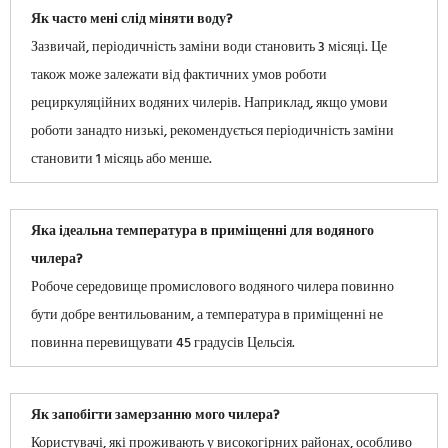
Як часто мені слід міняти воду?
Зазвичай, періодичність заміни води становить 3 місяці. Це
також може залежати від фактичних умов роботи
рециркуляційних водяних чилерів. Наприклад, якщо умови
роботи занадто низькі, рекомендується періодичність заміни
становити 1 місяць або менше.
Яка ідеальна температура в приміщенні для водяного
чилера?
Робоче середовище промислового водяного чилера повинно
бути добре вентильованим, а температура в приміщенні не
повинна перевищувати 45 градусів Цельсія.
Як запобігти замерзанню мого чилера?
Користувачі, які проживають у високогірних районах, особливо