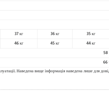
37 кг
36 кг
35 кг
46 кг
45 кг
44 кг
58 
66 
луатації. Наведена вище інформація наведена лише для довід