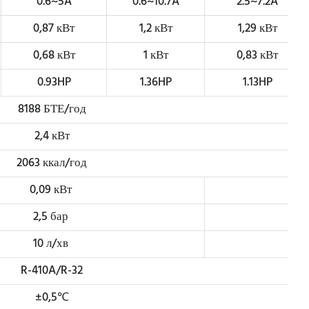
0.6~5A
0.6~10.7A
2.5~7.2A
0,87 кВт
1,2 кВт
1,29 кВт
0,68 кВт
1 кВт
0,83 кВт
0.93HP
1.36HP
1.13HP
8188 БТЕ/год
2,4 кВт
2063 ккал/год
0,09 кВт
0,3
2,5 бар
2,7
10 л/хв
R-410A/R-32
±0,5℃