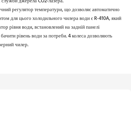
 служби джерела CO2-лазера.
чний регулятор температури, що дозволяє автоматично
том для цього холодильного чилера води є R-410A, який
тор рівня води, встановлений на задній панелі
ачити рівень води за потреби. 4 колеса дозволяють
зерний чилер.