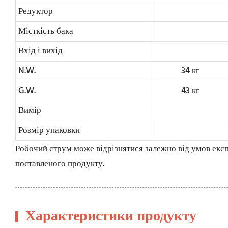
Редуктор
Місткість бака
Вхід і вихід
N.W.
34 кг
G.W.
43 кг
Вимір
Розмір упаковки
Робочий струм може відрізнятися залежно від умов експ
поставленого продукту.
Характеристики продукту