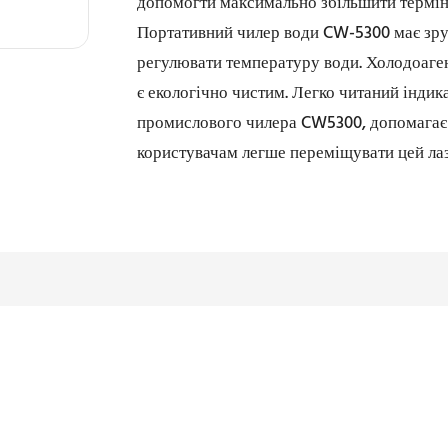
допомогти максимально збільшити термін
Портативний чилер води CW-5300 має зру
регулювати температуру води. Холодоаген
є екологічно чистим. Легко читаний індика
промислового чилера CW5300, допомагає б
користувачам легше переміщувати цей ла