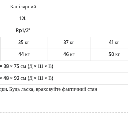
Капілярний
12L
Rp1/2"
35 кг
37 кг
41 кг
44 кг
46 кг
50 кг
× 38 × 75 см (Д × Ш × В)
× 48 × 92 см (Д × Ш × В)
ки. Будь ласка, враховуйте фактичний стан