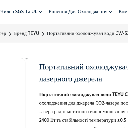
Чилер SGS Та UL
Рішення Для Охолодження
Ком
лер
Бренд TEYU
Портативний охолоджувач води CW-53
Портативний охолоджув
лазерного джерела
Портативний охолоджувач води TEYU 
охолодження для джерела CO2-лазера пос
лазера радіочастотного випромінювання 
2400 Вт та стабільності температури ±0,5