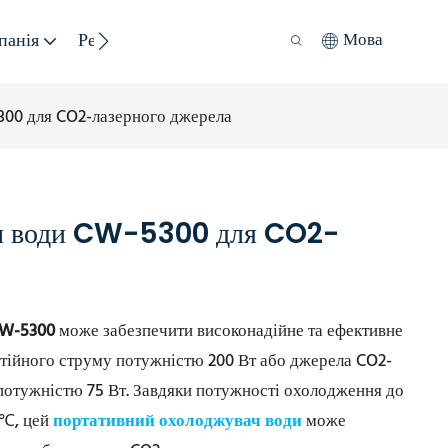
панія
Ресурс
Сталий Розвиток
Мова
00 для CO2-лазерного джерела
ач води CW-5300 для CO2-
CW-5300
може забезпечити високонадійне та ефективне
тійного струму потужністю 200 Вт або джерела CO2-
потужністю 75 Вт. Завдяки потужності охолодження до
 ℃, цей
портативний охолоджувач води
може