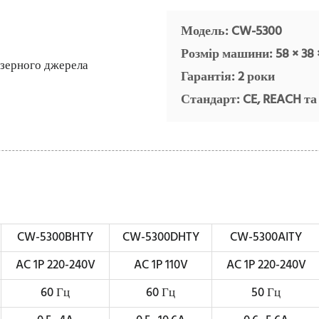
Модель: CW-5300
Розмір машини: 58 ​​× 38 
Гарантія: 2 роки
Стандарт: CE, REACH та
CW-5300BHTY
CW-5300DHTY
CW-5300AITY
AC 1P 220-240V
AC 1P 110V
AC 1P 220-240V
60 Гц
60 Гц
50 Гц