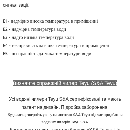
сигналізації.
E1 - надмірно висока температура в приміщенні
E2 - надмірна температура води
E3 - надто низька температура води
E4 - несправність датчика температури в приміщенні
E5 - несправність датчика температури води
Визначте справжній чилер Teyu (S&A Teyu)
Усі водяні чилери Teyu S&A сертифіковані та мають
патент на дизайн. Підробка заборонена.
Будь ласка, зверніть увагу на логотип S&A Teyu під час придбання
водяних чилерів Teyu S&A.
Компоненти мають логотип бренду «S&A Teyu». Це