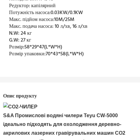
Редуктор:
капілярний
Потужність насоса:
0.03KW/0.1KW
Макс. підйом насоса:
10M/25M
Макс. подача насоса:
10 л/хв, 16 л/хв
N.W:
24 кг
G.W:
27 кг
Розмір:
58*29*47(L*W*H)
Розмір упаковки:
70*43*58(L*W*H)
Опис продукту
S&A Промислові водяні чилери Teyu CW-5000
ідеально підходять для охолодження деревно-
акрилових лазерних гравірувальних машин CO2