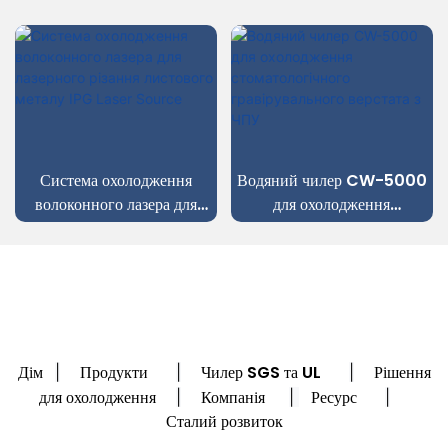
Система охолодження
Водяний чилер CW-5000
волоконного лазера для
для охолодження
лазерного різання листового
стоматологічного
металу IPG Laser Source
гравірувального верстата з
ЧПУ
Дім
Продукти
Чилер SGS та UL
Рішення
|
|
|
для охолодження
Компанія
Ресурс
|
|
|
Сталий розвиток