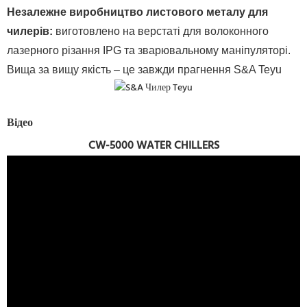
Незалежне виробництво листового металу для
чилерів
:
виготовлено на верстаті для волоконного
лазерного різання IPG та зварювальному маніпуляторі.
Вища за вищу якість – це завжди прагнення S&A Teyu
Відео
CW-5000 WATER CHILLERS