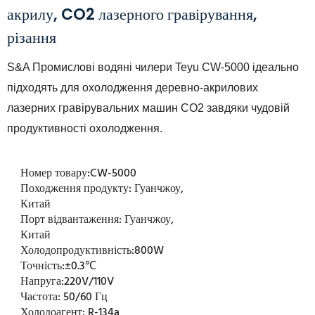
акрилу, CO2 лазерного гравірування,
різання
S&A Промислові водяні чилери Teyu CW-5000 ідеально
підходять для охолодження деревно-акрилових
лазерних гравірувальних машин CO2 завдяки чудовій
продуктивності охолодження.
Номер товару:
CW-5000
Походження продукту:
Гуанчжоу,
Китай
Порт відвантаження:
Гуанчжоу,
Китай
Холодопродуктивність:
800W
Точність:
±0.3℃
Напруга:
220V/110V
Частота:
50/60 Гц
Холодоагент:
R-134a