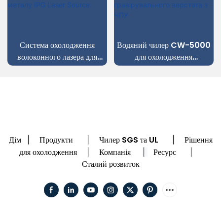
Система охолодження
Водяний чилер CW-5000
волоконного лазера для
для охолодження
лазерного різання листового
стоматологічного
металу IPG Laser Source
гравірувального верстата з
ЧПУ
Дім
Продукти
Чилер SGS та UL
Рішення
|
|
|
для охолодження
Компанія
Ресурс
|
|
|
Сталий розвиток