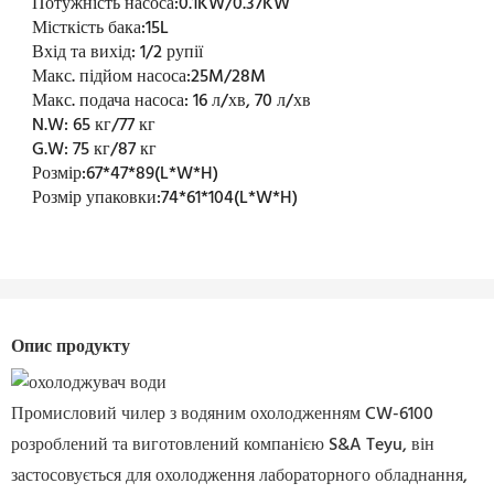
Потужність насоса:
0.1KW/0.37KW
Місткість бака:
15L
Вхід та вихід:
1/2 рупії
Макс. підйом насоса:
25M/28M
Макс. подача насоса:
16 л/хв, 70 л/хв
N.W:
65 кг/77 кг
G.W:
75 кг/87 кг
Розмір:
67*47*89(L*W*H)
Розмір упаковки:
74*61*104(L*W*H)
Опис продукту
Промисловий чилер з водяним охолодженням CW-6100
розроблений та виготовлений компанією S&A Teyu, він
застосовується для охолодження лабораторного обладнання,