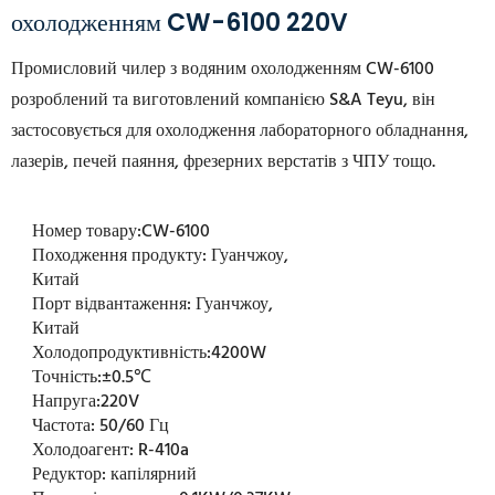
охолодженням CW-6100 220V
Промисловий чилер з водяним охолодженням CW-6100
розроблений та виготовлений компанією S&A Teyu, він
застосовується для охолодження лабораторного обладнання,
лазерів, печей паяння, фрезерних верстатів з ЧПУ тощо.
Номер товару:
CW-6100
Походження продукту:
Гуанчжоу,
Китай
Порт відвантаження:
Гуанчжоу,
Китай
Холодопродуктивність:
4200W
Точність:
±0.5℃
Напруга:
220V
Частота:
50/60 Гц
Холодоагент:
R-410a
Редуктор:
капілярний