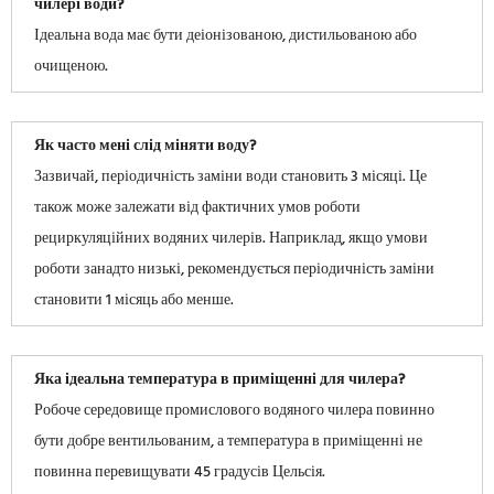
чилері води?
Ідеальна вода має бути деіонізованою, дистильованою або
очищеною.
Як часто мені слід міняти воду?
Зазвичай, періодичність заміни води становить 3 місяці. Це
також може залежати від фактичних умов роботи
рециркуляційних водяних чилерів. Наприклад, якщо умови
роботи занадто низькі, рекомендується періодичність заміни
становити 1 місяць або менше.
Яка ідеальна температура в приміщенні для чилера?
Робоче середовище промислового водяного чилера повинно
бути добре вентильованим, а температура в приміщенні не
повинна перевищувати 45 градусів Цельсія.