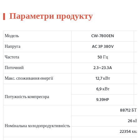
Параметри продукту
Модель
CW-7800EN
Напруга
AC 3P 380V
Частота
50 Гц
Поточний
2.3~23.3A
Макс. споживання енергії
12,7 кВт
6,9 кВт
Потужність компресора
9.39HP
88712 БТЕ
26 кВт
Номінальна холодопродуктивність
22354 кка