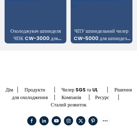
Охолоджувач шпинделя
ЧПУ шпиндельний чилер
ЧПК CW-3000 для
CW-5000 для шпинделя
шпинделя потужністю 1,5
потужністю від 3 кВт до 5
кВт
кВт
Дім
Продукти
Чилер SGS та UL
Рішення
|
|
|
для охолодження
Компанія
Ресурс
|
|
|
Сталий розвиток