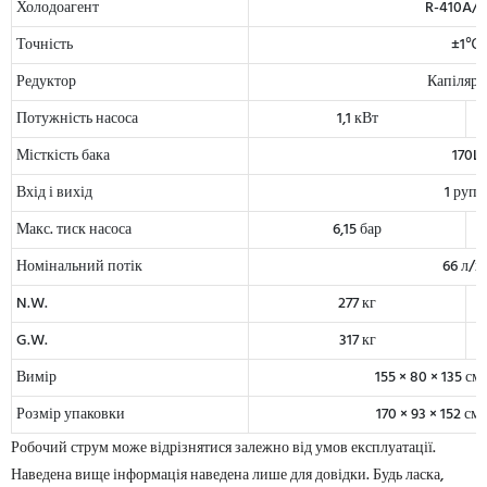
Холодоагент
R-410A/R
Точність
±1℃
Редуктор
Капіляр
Потужність насоса
1,1 кВт
Місткість бака
170L
Вхід і вихід
1 рупі
Макс. тиск насоса
6,15 бар
Номінальний потік
66 л/х
N.W.
277 кг
G.W.
317 кг
Вимір
155 × 80 × 135 см
Розмір упаковки
170 × 93 × 152 см
Робочий струм може відрізнятися залежно від умов експлуатації.
Наведена вище інформація наведена лише для довідки. Будь ласка,