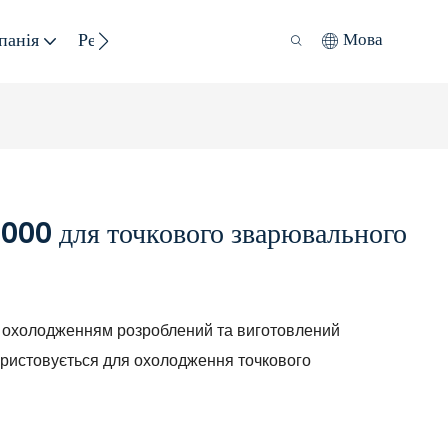
панія
Ресурс
Сталий Розвиток
Мова
00 для точкового зварювального
 охолодженням розроблений та виготовлений
ористовується для охолодження точкового