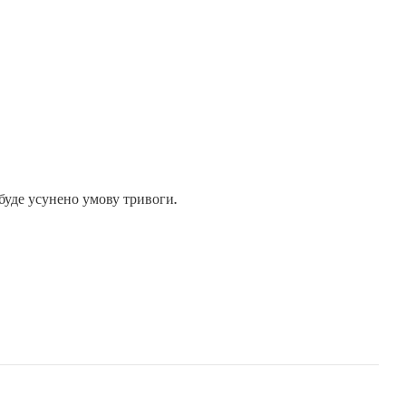
буде усунено умову тривоги.