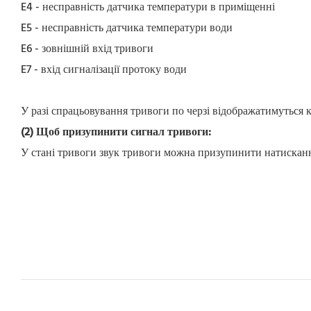
E4 - несправність датчика температури в приміщенні
E5 - несправність датчика температури води
E6 - зовнішній вхід тривоги
E7 - вхід сигналізації протоку води
У разі спрацьовування тривоги по черзі відображатимуться
(2) Щоб призупинити сигнал тривоги:
У стані тривоги звук тривоги можна призупинити натискання