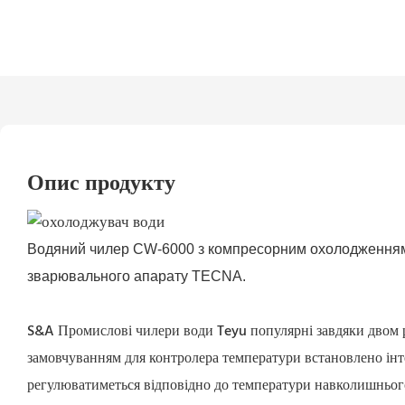
Опис продукту
Водяний чилер CW-6000 з компресорним охолодженням 
зварювального апарату TECNA.
S&A Промислові чилери води Teyu популярні завдяки двом р
замовчуванням для контролера температури встановлено ін
регулюватиметься відповідно до температури навколишньог