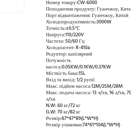
Номер товару:
CW-6000
Походження продукту:
Гуанчжоу, Кит
Порт відвантаження:
Гуанчжоу, Китай
Холодопродуктивність:
3000W
Точність:
±0.5℃
Напруга:
110/220V
Частота:
50/60 Гц
Холодоагент:
R-410a
Редуктор:
капілярний
Потужність
насоса:
0.05KW/0.1KW/0.37KW
Місткість бака:
15L
Вхід та вихід:
1/2 рупії
Макс. підйом насоса:
12M/25M/28M
Макс. подача насоса:
13 л/хв, 16 л/хв, 7
л/хв
N.W:
60 кг/72 кг
G.W:
70 кг/82 кг
Розмір:
67*47*89(L*W*H)
Розмір упаковки:
74*61*104(L*W*H)