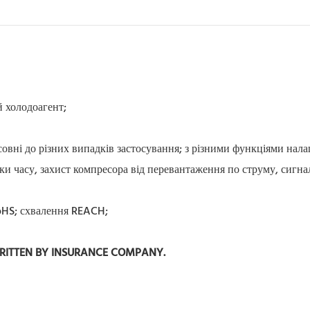
й холодоагент;
совні до різних випадків застосування; з різними функціями нал
мки часу, захист компресора від перевантаження по струму, сигнал
RoHS; схвалення REACH;
WRITTEN BY INSURANCE COMPANY.