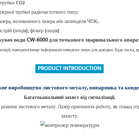
 трубки CO2
зерної трубки радіочастотного типу;
азера, волоконного лазера або шпинделя ЧПК;
трій (опція); фільтр (опція)
тації; наведена вище інформація наведена лише для довідки. Будь ласка,
PRODUCT INTRODUCTION
не виробництво листового металу, випарника та конд
Багатоканальний захист від сигналізації.
різання листового металу.
Лазер припинить роботу, як тільки от
захисту.