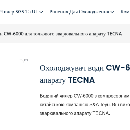
Чилер SGS Та UL
Рішення Для Охолодження
Ком
и CW-6000 для точкового зварювального апарату TECNA
Охолоджувач води CW-60
апарату TECNA
Водяний чилер CW-6000 з компресорним
китайською компанією S&A Teyu. Він вик
зварювального апарату TECNA.