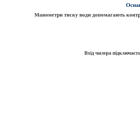
Оснащ
Манометри тиску води допомагають контро
Вхід чилера підключаєтьс