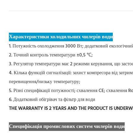
Характеристики холодильних чилерів води
1. Потужність охолодження 3000 Вт; додатковий екологічни
2. Точний контроль температури ±0,5 ℃;
3. Регулятор температури має 2 режими керування, що засто
4. Кілька функцій сигналізації: захист компресора від затри
перевищення/низьку температуру;
5. Різні специфікації потужності; схвалення CE; схвалення 
6. Додатковий обігрівач та фільтр для води
THE WARRANTY IS 2 YEARS AND THE PRODUCT IS UNDER
Специфікація промислових систем чилерів води