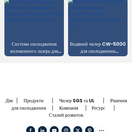
Система охолодження
Водяний чилер CW-5000
волоконного лазера для
для охолодження
лазерного різання листового
стоматологічного
металу IPG Laser Source
гравірувального верстата з
ЧПУ
Дім
Продукти
Чилер SGS та UL
Рішення
|
|
|
для охолодження
Компанія
Ресурс
|
|
|
Сталий розвиток