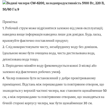
Примітка:
1. Робочий струм може відрізнятися залежно від умов експлуатації;
наведена вище інформація наведена лише для довідки. Будь ласка,
враховуйте фактично поставлений продукт;
2. Слід використовувати чисту, незабруднену воду без домішок.
Ідеальною може бути очищена вода, чиста дистильована вода,
деіонізована вода тощо;
3. Періодично міняйте воду (рекомендується кожні 3 місяці або
залежно від фактичних робочих умов).
4. Чилер повинен бути встановлений у добре провітрюваному
приміщенні. Відстань між перешкодами та повітряним отвором, що
знаходиться у верхній частині чилера, має становити щонайменше 50
см, а між перешкодами та повітряними отворами, що знаходяться на
бічній стороні корпусу чилера, має бути щонайменше 30 см.