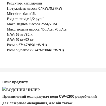
Редуктор:
капілярний
Потужність насоса:
0.1KW/0.37KW
Місткість бака:
15L
Вхід та вихід:
1/2 рупії
Макс. підйом насоса:
25M/28M
Макс. подача насоса:
16 л/хв, 70 л/хв
N.W:
69 кг/82 кг
G.W:
79 кг/92 кг
Розмір:
67*47*89(L*W*H)
Розмір упаковки:
74*61*104(L*W*H)
Опис продукту
Промисловий охолоджувач води CW-6200 розроблений
для лазерного обладнання, але він також