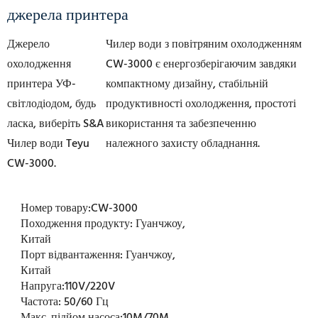
джерела принтера
Джерело
Чилер води з повітряним охолодженням
охолодження
CW-3000 є енергозберігаючим завдяки
принтера УФ-
компактному дизайну, стабільній
світлодіодом, будь
продуктивності охолодження, простоті
ласка, виберіть S&A
використання та забезпеченню
Чилер води Teyu
належного захисту обладнання.
CW-3000.
Номер товару:
CW-3000
Походження продукту:
Гуанчжоу,
Китай
Порт відвантаження:
Гуанчжоу,
Китай
Напруга:
110V/220V
Частота:
50/60 Гц