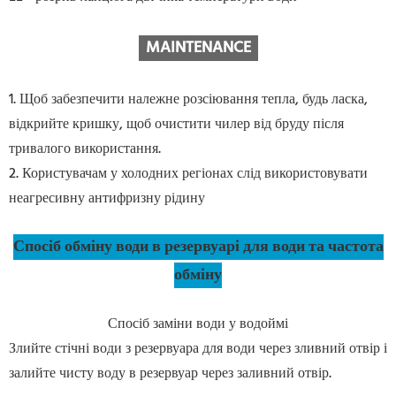
MAINTENANCE
1. Щоб забезпечити належне розсіювання тепла, будь ласка,
відкрийте кришку, щоб очистити чилер від бруду після
тривалого використання.
2. Користувачам у холодних регіонах слід використовувати
неагресивну антифризну рідину
Спосіб обміну води в резервуарі для води та частота
обміну
Спосіб заміни води у водоймі
Злийте стічні води з резервуара для води через зливний отвір і
залийте чисту воду в резервуар через заливний отвір.