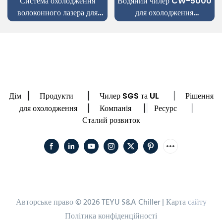
одження
Водяний чилер CW-5000
рециркуляційні ком
зера для
для охолодження
чилери води CW
 листового
стоматологічного
er Source
гравірувального верстата з
ЧПУ
Дім
Продукти
Чилер SGS та UL
Рішення
|
|
|
для охолодження
Компанія
Ресурс
|
|
|
Сталий розвиток
Авторське право © 2026 TEYU S&A Chiller |
Карта
сайту
Політика конфіденційності