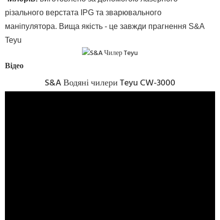
різального верстата IPG та зварювального
маніпулятора. Вища якість - це завжди прагнення S&A
Teyu
Відео
S&A Водяні чилери Teyu CW-3000