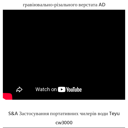
гравіювально-різального верстата AD
S&A Застосування портативних чилерів води Teyu
cw3000