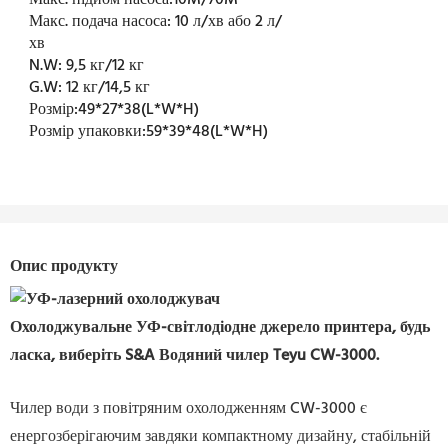
Макс. підйом насоса:
10M/70M
Макс. подача насоса:
10 л/хв або 2 л/
хв
N.W:
9,5 кг/12 кг
G.W:
12 кг/14,5 кг
Розмір:
49*27*38(L*W*H)
Розмір упаковки:
59*39*48(L*W*H)
Опис продукту
Охолоджувальне
УФ-світлодіодне джерело принтера, будь
ласка, виберіть
S&A Водяний чилер Teyu CW-3000.
Чилер води з повітряним охолодженням CW-3000 є
енергозберігаючим завдяки компактному дизайну, стабільній