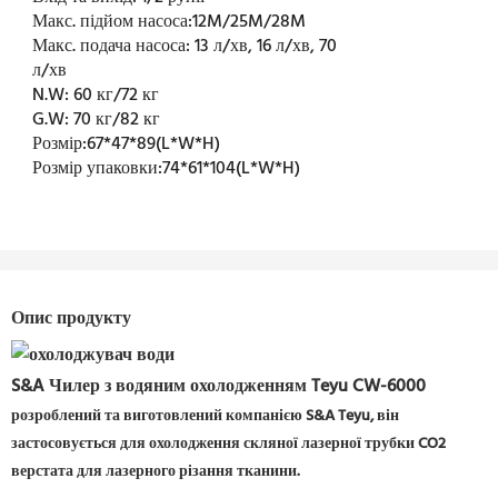
Макс. підйом насоса:
12M/25M/28M
Макс. подача насоса:
13 л/хв, 16 л/хв, 70
л/хв
N.W:
60 кг/72 кг
G.W:
70 кг/82 кг
Розмір:
67*47*89(L*W*H)
Розмір упаковки:
74*61*104(L*W*H)
Опис продукту
S&A Чилер з водяним охолодженням Teyu CW-6000
розроблений та виготовлений компанією S&A Teyu, він
застосовується для охолодження
скляної лазерної трубки CO2
верстата для лазерного різання тканини.