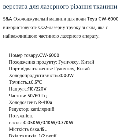
верстата для лазерного різання тканини
S&A Охолоджувальні машини для води Teyu CW-6000
використовують
CO2-лазерну трубку зі скла, яка є
найважливішою частиною лазерного апарату.
Номер товару:
CW-6000
Походження продукту:
Гуанчжоу, Китай
Порт відвантаження:
Гуанчжоу, Китай
Холодопродуктивність:
3000W
Точність:
±0.5℃
Напруга:
110/220V
Частота:
50/60 Гц
Холодоагент:
R-410a
Редуктор:
капілярний
Потужність
насоса:
0.05KW/0.1KW/0.37KW
Місткість бака:
15L
Вхід та вихід:
1/2 рупії