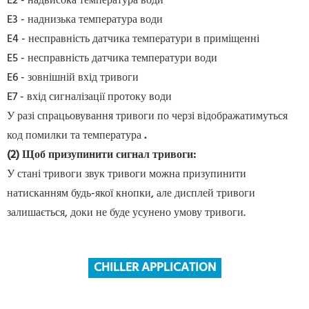
E2 - надвисока температура води
E3 - наднизька температура води
E4 - несправність датчика температури в приміщенні
E5 - несправність датчика температури води
E6 - зовнішній вхід тривоги
E7 - вхід сигналізації протоку води
У разі спрацьовування тривоги по черзі відображатимуться
код помилки та температура
.
(2) Щоб призупинити сигнал тривоги:
У стані тривоги звук тривоги можна призупинити
натисканням будь-якої кнопки, але дисплей тривоги
залишається, доки не буде усунено умову тривоги.
CHILLER APPLICATION