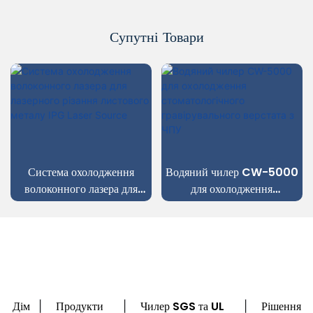
Супутні Товари
Система охолодження
Водяний чилер CW-5000
волоконного лазера для
для охолодження
лазерного різання листового
стоматологічного
металу IPG Laser Source
гравірувального верстата з
ЧПУ
Дім
Продукти
Чилер SGS та UL
Рішення
|
|
|