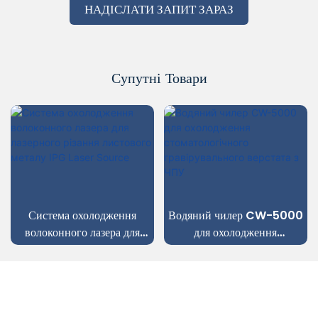
НАДІСЛАТИ ЗАПИТ ЗАРАЗ
Супутні Товари
одження
Водяний чилер CW-5000
рециркуляційні ком
зера для
для охолодження
чилери води CW
 листового
стоматологічного
er Source
гравірувального верстата з
ЧПУ