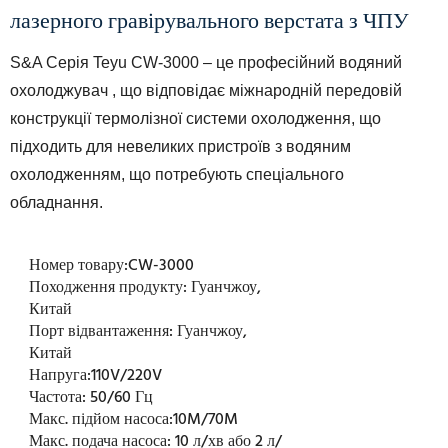
лазерного гравірувального верстата з ЧПУ
S&A Серія Teyu CW-3000 – це професійний
водяний
охолоджувач
, що відповідає міжнародній передовій
конструкції термолізної системи охолодження, що
підходить для невеликих пристроїв з водяним
охолодженням, що потребують спеціального
обладнання.
Номер товару:
CW-3000
Походження продукту:
Гуанчжоу,
Китай
Порт відвантаження:
Гуанчжоу,
Китай
Напруга:
110V/220V
Частота:
50/60 Гц
Макс. підйом насоса:
10M/70M
Макс. подача насоса:
10 л/хв або 2 л/