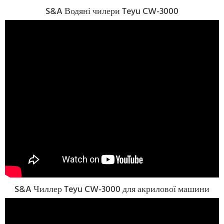
S&A Водяні чилери Teyu CW-3000
S&A Чиллер Teyu CW-3000 для акрилової машини