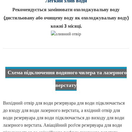
Легкий злив води
Рекомендується замінювати охолоджувальну воду
(дистильовану або очищену воду як охолоджувальну воду)
кожні 3 місяці.
Схема підключення водяного чилера та лазерного
верстату
Вихідний отвір для води резервуара для води підключається
до входу для води лазерного верстата, а вхідний отвір для
води резервуара для води підключається до виходу для води
лазерного верстата. Авіаційний роз'єм резервуара для води