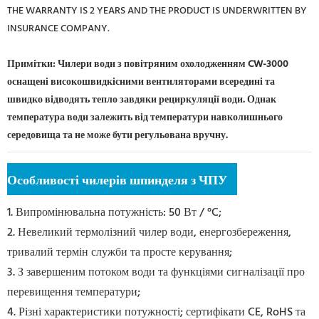
THE WARRANTY IS 2 YEARS AND THE PRODUCT IS UNDERWRITTEN BY
INSURANCE COMPANY.
Примітки: Чилери води з повітряним охолодженням CW-3000
оснащені високошвидкісними вентиляторами всередині та
швидко відводять тепло завдяки рециркуляції води. Однак
температура води залежить від температури навколишнього
середовища та не може бути регульована вручну.
Особливості чилерів шпинделя з ЧПУ
1. Випромінювальна потужність: 50 Вт / °C;
2. Невеликий термолізний чилер води, енергозбереження,
тривалий термін служби та просте керування;
3. З завершеним потоком води та функціями сигналізації про
перевищення температури;
4. Різні характеристики потужності; сертифікати CE, RoHS та