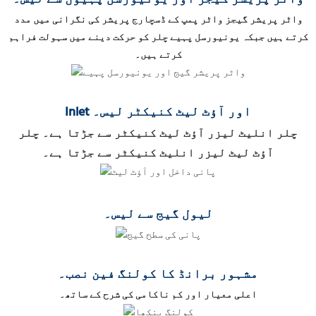
واٹر پریشر گیجز واٹر پمپ کے ڈسچارج پریشر کی نگرانی میں مدد
کرتے ہیں جبکہ یونیورسل پہیے چلر کو حرکت دینے میں سہولت فراہم
کرتے ہیں۔
Inlet اور آؤٹ لیٹ کنیکٹر لیس۔
چلر انلیٹ لیزر آؤٹ لیٹ کنیکٹر سے جڑتا ہے۔ چلر
آؤٹ لیٹ لیزر انلیٹ کنیکٹر سے جڑتا ہے۔
لیول گیج سے لیس۔
مشہور برانڈ کا کولنگ فین نصب۔
اعلی معیار اور کم ناکامی کی شرح کے ساتھ۔