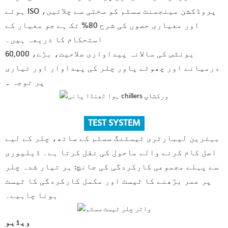
ہوئے ISO پروڈکشن مینجمنٹ سسٹم کو سختی سے چلائیں،
اور معیاری حصوں کی شرح 80% تک ہے جو معیار کے
استحکام کا ذریعہ ہیں۔
60,000 یونٹس کی سالانہ پیداواری صلاحیت، بڑے،
درمیانے اور چھوٹے پاور چلر کی پیداوار اور تیاری
پر توجہ
۔
TEST SYSTEM
بہترین لیبارٹری ٹیسٹنگ سسٹم کے ساتھ، چلر کے لیے
اصل کام کرنے والے ماحول کی نقل کرتا ہے۔ ڈیلیوری
سے پہلے مجموعی کارکردگی کی جانچ: ہر تیار شدہ چلر
پر عمر بڑھنے کا ٹیسٹ اور مکمل کارکردگی کا ٹیسٹ
ہونا چاہیے۔
ویڈیو