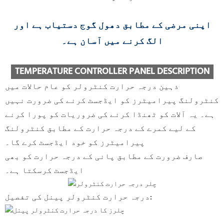
اپنی مرضی کے مطابق دھول گوج دستیاب ہے اور
الگ کرنے میں آسان ہے۔
TEMPERATURE CONTROLLER PANEL DESCRIPTION
ذہین درجہ حرارت کنٹرولر کو عام حالات میں
کنٹرولنگ پیرامیٹرز کو ایڈجسٹ کرنے کی ضرورت نہیں
ہے۔ یہ آلات کو ٹھنڈا کرنے کی ضروریات کو پورا کرنے
کے لیے کمرے کے درجہ حرارت کے مطابق کنٹرولنگ
پیرامیٹرز کو خود ایڈجسٹ کرے گا۔
صارف ضرورت کے مطابق پانی کے درجہ حرارت کو بھی
ایڈجسٹ کرسکتا ہے۔
درجہ حرارت کنٹرولر پینل کی تفصیل: