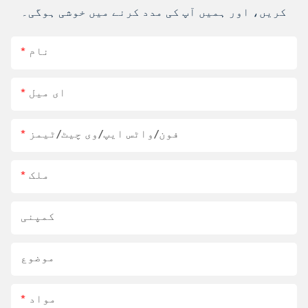
کریں، اور ہمیں آپ کی مدد کرنے میں خوشی ہوگی۔
نام
ای میل
فون/واٹس ایپ/وی چیٹ/ٹیمز
ملک
کمپنی
موضوع
مواد