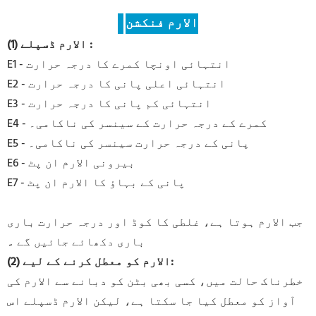
الارم فنکشن
:
(1) الارم ڈسپلے
E1 - انتہائی اونچا کمرے کا درجہ حرارت
E2 - انتہائی اعلی پانی کا درجہ حرارت
E3 - انتہائی کم پانی کا درجہ حرارت
E4 - کمرے کے درجہ حرارت کے سینسر کی ناکامی۔
E5 - پانی کے درجہ حرارت سینسر کی ناکامی۔
E6 - بیرونی الارم ان پٹ
E7 - پانی کے بہاؤ کا الارم ان پٹ
جب الارم ہوتا ہے، غلطی کا کوڈ اور درجہ حرارت باری
باری دکھائے جائیں گے
۔
(2) الارم کو معطل کرنے کے لیے:
خطرناک حالت میں، کسی بھی بٹن کو دبانے سے الارم کی
آواز کو معطل کیا جا سکتا ہے، لیکن الارم ڈسپلے اس