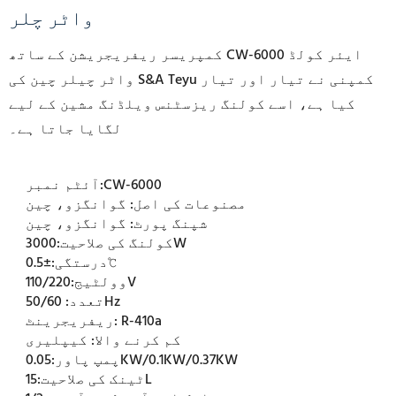
واٹر چلر
کمپریسر ریفریجریشن کے ساتھ CW-6000 ایئر کولڈ
واٹر چیلر چین کی S&A Teyu کمپنی نے تیار اور تیار
کیا ہے، اسے کولنگ ریزسٹنس ویلڈنگ مشین کے لیے
لگایا جاتا ہے۔
CW-6000
آئٹم نمبر:
مصنوعات کی اصل:
گوانگزو، چین
شپنگ پورٹ:
گوانگزو، چین
3000W
کولنگ کی صلاحیت:
±0.5℃
درستگی:
110/220V
وولٹیج:
50/60Hz
تعدد:
R-410a
ریفریجرینٹ:
کم کرنے والا:
کیپلیری
0.05KW/0.1KW/0.37KW
پمپ پاور:
15L
ٹینک کی صلاحیت: