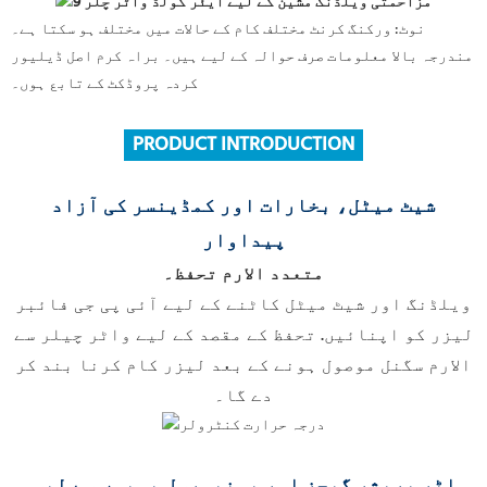
نوٹ: ورکنگ کرنٹ مختلف کام کے حالات میں مختلف ہو سکتا ہے۔
مندرجہ بالا معلومات صرف حوالہ کے لیے ہیں۔ براہ کرم اصل ڈیلیور
کردہ پروڈکٹ کے تابع ہوں۔
PRODUCT INTRODUCTION
شیٹ میٹل، بخارات اور کمڈینسر کی آزاد
پیداوار
متعدد الارم تحفظ۔
ویلڈنگ اور شیٹ میٹل کاٹنے کے لیے آئی پی جی فائبر
لیزر کو اپنائیں.
تحفظ کے مقصد کے لیے واٹر چیلر سے
الارم سگنل موصول ہونے کے بعد لیزر کام کرنا بند کر
دے گا۔
واٹر پریشر گیجز اور یونیورسل پہیوں سے لیس۔