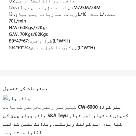
داخل اور آؤٹ لیٹ:
آر پی 1/2
12M/25M/28M
زیادہ سے زیادہ پمپ لفٹ:
زیادہ سے زیادہ پمپ بہاؤ:
13L/منٹ، 16L/منٹ،
70L/min
N.W:
60Kgs/72Kgs
G.W:
70Kgs/82Kgs
67*47*89(L*W*H)
طول و عرض:
74*61*104(L*W*H)
پیکیج کا طول و عرض:
مصنوعات کی تفصیل
CW-6000 ایئر کولڈ
کمپریسر ریفریجریشن کے ساتھ
واٹر چیلر
چین کی S&A Teyu کمپنی نے تیار اور تیار
کیا ہے، اسے کولنگ ریزسٹنس ویلڈنگ مشین کے لیے
لگایا جاتا ہے۔