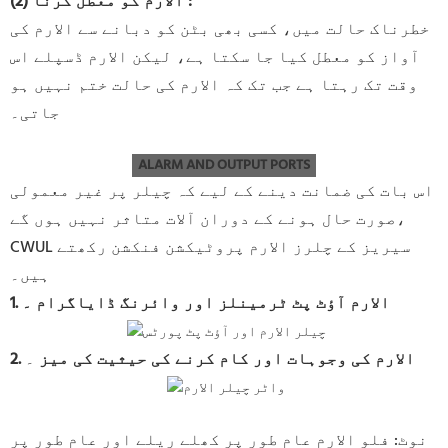
:
(2) الارم کو معطل کرنا
خطرناک حالت میں، کسی بھی بٹن کو دبانے سے الارم کی
آواز کو معطل کیا جا سکتا ہے، لیکن الارم ڈسپلے اس
وقت تک رہتا ہے جب تک کہ الارم کی حالت ختم نہیں ہو
جاتی۔
ALARM AND OUTPUT PORTS
اس بات کی ضمانت دینے کے لیے کہ چیلر پر غیر معمولی
صورت حال ہونے کے دوران آلات متاثر نہیں ہوں گے،
CWUL سیریز کے چلرز الارم پروٹیکشن فنکشن رکھتے
ہیں۔
1. الارم آؤٹ پٹ ٹرمینلز اور وائرنگ ڈایاگرام
۔
2. الارم کی وجوہات اور کام کرنے کی حیثیت کی میز
۔
نوٹ: فلو الارم عام طور پر کھلے ریلے اور عام طور پر