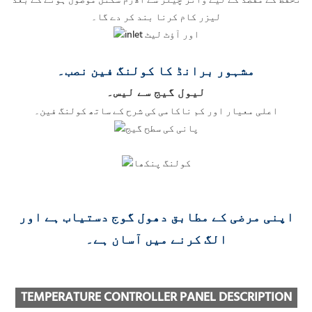
تحفظ کے مقصد کے لیے واٹر چیلر سے الارم سگنل موصول ہونے کے بعد
لیزر کام کرنا بند کر دے گا۔
مشہور برانڈ کا کولنگ فین نصب۔
لیول گیج سے لیس۔
اعلی معیار اور کم ناکامی کی شرح کے ساتھ کولنگ فین۔
اپنی مرضی کے مطابق دھول گوج دستیاب ہے اور
الگ کرنے میں آسان ہے۔
TEMPERATURE CONTROLLER PANEL DESCRIPTION