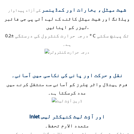
شیٹ میٹل
، بخارات اور کمڈینسر
کی آزاد پیداوار
ویلڈنگ اور شیٹ میٹل کاٹنے کے لیے آئی پی جی فائبر
لیزر کو اپنائیں.
درجہ حرارت کنٹرول کی درستگی ±0.2 ° C تک پہنچ سکتی
ہے۔
نقل و حرکت اور پانی کی نکاسی میں آسانی۔
فرم ہینڈل واٹر چلرز کو آسانی سے منتقل کرنے میں
مدد کرسکتا ہے۔
Inlet اور آؤٹ لیٹ کنیکٹر لیس
متعدد الارم تحفظ۔