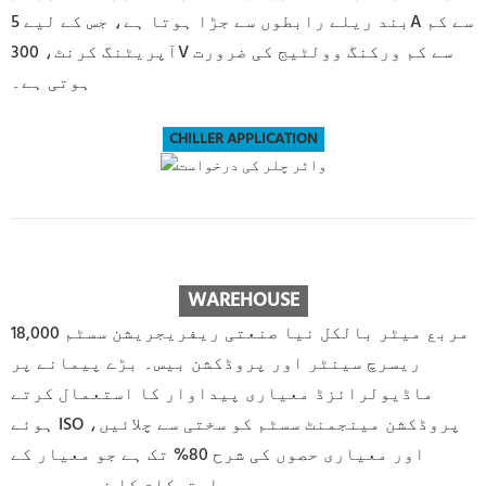
بند ریلے رابطوں سے جڑا ہوتا ہے، جس کے لیے 5A سے کم
آپریٹنگ کرنٹ، 300V سے کم ورکنگ وولٹیج کی ضرورت
ہوتی ہے۔
CHILLER APPLICATION
WAREHOUSE
18,000 مربع میٹر بالکل نیا صنعتی ریفریجریشن سسٹم
ریسرچ سینٹر اور پروڈکشن بیس۔ بڑے پیمانے پر
ماڈیولرائزڈ معیاری پیداوار کا استعمال کرتے
ہوئے ISO پروڈکشن مینجمنٹ سسٹم کو سختی سے چلائیں،
اور معیاری حصوں کی شرح 80% تک ہے جو معیار کے