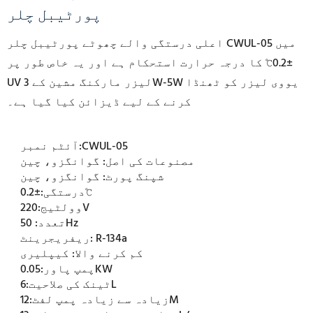
پورٹیبل چلر
اعلی درستگی والے چھوٹے پورٹیبل چلر CWUL-05 میں
±0.2℃ کا درجہ حرارت استحکام ہے اور یہ خاص طور پر
UV لیزر مارکنگ مشین کے 3W-5W یووی لیزر کو ٹھنڈا
کرنے کے لیے ڈیزائن کیا گیا ہے۔
CWUL-05
آئٹم نمبر:
مصنوعات کی اصل:
گوانگزو، چین
شپنگ پورٹ:
گوانگزو، چین
±0.2℃
درستگی:
220V
وولٹیج:
50Hz
تعدد:
R-134a
ریفریجرینٹ:
کم کرنے والا:
کیپلیری
0.05KW
پمپ پاور:
6L
ٹینک کی صلاحیت:
12M
زیادہ سے زیادہ پمپ لفٹ: