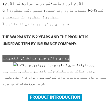
الارم اور زیادہ/کم درجہ حرارت کا الارم؛
6. متعدد پاور وضاحتیں؛ عیسوی کی منظوری؛ RoHS کی
منظوری؛ منظوری تک پہنچنا؛
7. اختیاری ہیٹر اور پانی کا فلٹر۔
THE WARRANTY IS 2 YEARS AND THE PRODUCT IS
UNDERWRITTEN BY INSURANCE COMPANY.
یووی واٹر چلر یونٹ کی تفصیلات
نوٹ: ورکنگ کرنٹ مختلف کام کے حالات میں مختلف ہو سکتا ہے۔
مندرجہ بالا معلومات صرف حوالہ کے لیے ہیں۔ براہ کرم اصل ڈیلیور
کردہ پروڈکٹ کے تابع ہوں۔
PRODUCT INTRODUCTION