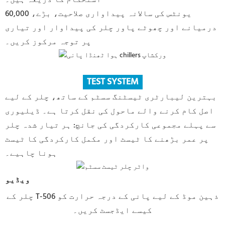
استحکام کا ذریعہ ہیں۔
60,000 یونٹس کی سالانہ پیداواری صلاحیت، بڑے،
درمیانے اور چھوٹے پاور چلر کی پیداوار اور تیاری
پر توجہ مرکوز کریں۔
TEST S
YSTEM
بہترین لیبارٹری ٹیسٹنگ سسٹم کے ساتھ، چلر کے لیے
اصل کام کرنے والے ماحول کی نقل کرتا ہے۔ ڈیلیوری
سے پہلے مجموعی کارکردگی کی جانچ: ہر تیار شدہ چلر
پر عمر بڑھنے کا ٹیسٹ اور مکمل کارکردگی کا ٹیسٹ
ہونا چاہیے۔
ویڈیو
چلر کے T-506 ذہین موڈ کے لیے پانی کے درجہ حرارت کو
کیسے ایڈجسٹ کریں۔