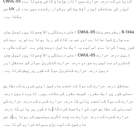
CWUL-05 کے پانی کے درجہ حرارت میں اتار چڑھاؤ کافی چھوٹا ہے،
جو UV لیزر کی مستحکم لیزر آؤٹ پٹ کو برقرار رکھنے میں مدد کر
سکتا ہے۔
اعلی درستگی والا چھوٹا پورٹیبل چلر CWUL-05 ریفریجرینٹ R-134a
سے چارج کیا جاتا ہے اور جب یہ کام کر رہا ہوتا ہے تو یہ بہت کم
شور پیدا کرتا ہے، اس لیے یہ ایک ماحول دوست چلر ہے۔ اس کے علاوہ،
اعلی درستگی والا چھوٹا پورٹیبل چلر CWUL-05 ذہین درجہ حرارت
کنٹرولر سے لیس ہے جو دو درجہ حرارت کنٹرول موڈز کو مستقل اور
ذہین درجہ حرارت کنٹرول موڈ کے طور پر پیش کرتا ہے۔
مستقل درجہ حرارت کے موڈ کے تحت، صارفین اپنی ضرورت کے مطابق
دستی طور پر ایک مقررہ قیمت مقرر کر سکتے ہیں۔ تاہم، ذہین درجہ
حرارت کے موڈ کے تحت، پانی کا درجہ حرارت کمرے کے درجہ حرارت کی
تبدیلی کے مطابق خود کو ایڈجسٹ کرے گا (عام طور پر پانی کا درجہ
حرارت کمرے کے درجہ حرارت سے چند ڈگری سیلسیس کم ہوتا ہے)، جو
صارفین کے لیے بڑی سہولت فراہم کرتا ہے۔