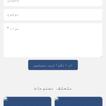
کمپنی
موضوع
مواد
اب انکوائری بھیجیں
متعلقہ مصنوعات