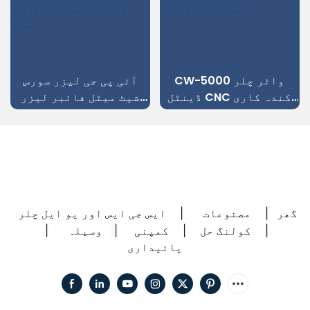
CW-5000 واٹر چلر
آئی پی جی لیزر سورس
ڈینٹل CNC کندہ کاری
شیٹ میٹل فائبر لیزر
کی مشین کو ٹھنڈا کرنے
کٹنگ مشین کے لیے فائبر
کے لیے
لیزر کولنگ سسٹم
گھر
مصنوعات
ایس جی ایس اور یو ایل چلر
|
|
کولنگ حل
کمپنی
وسیلہ
|
|
|
|
پائیداری