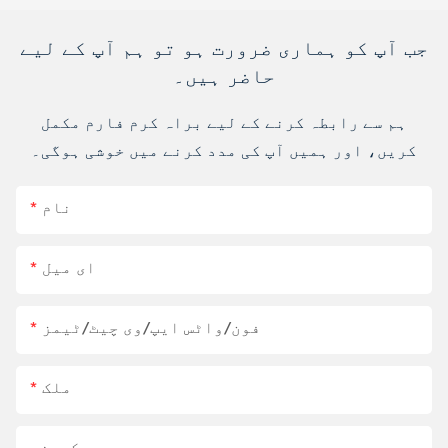
جب آپ کو ہماری ضرورت ہو تو ہم آپ کے لیے
حاضر ہیں۔
ہم سے رابطہ کرنے کے لیے براہ کرم فارم مکمل
کریں، اور ہمیں آپ کی مدد کرنے میں خوشی ہوگی۔
نام
ای میل
فون/واٹس ایپ/وی چیٹ/ٹیمز
ملک