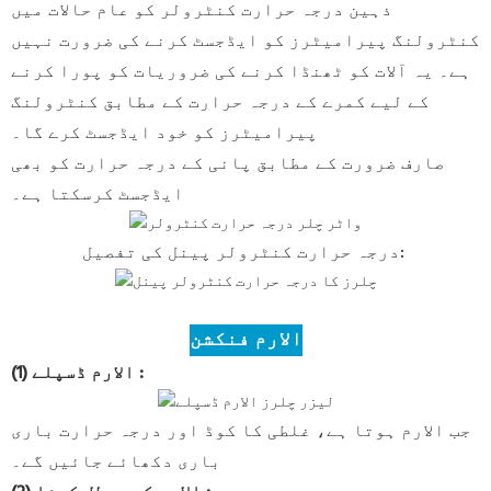
ذہین درجہ حرارت کنٹرولر کو عام حالات میں
کنٹرولنگ پیرامیٹرز کو ایڈجسٹ کرنے کی ضرورت نہیں
ہے۔ یہ آلات کو ٹھنڈا کرنے کی ضروریات کو پورا کرنے
کے لیے کمرے کے درجہ حرارت کے مطابق کنٹرولنگ
پیرامیٹرز کو خود ایڈجسٹ کرے گا۔
صارف ضرورت کے مطابق پانی کے درجہ حرارت کو بھی
ایڈجسٹ کرسکتا ہے۔
درجہ حرارت کنٹرولر پینل کی تفصیل:
الارم فنکشن
:
(1) الارم ڈسپلے
جب الارم ہوتا ہے، غلطی کا کوڈ اور درجہ حرارت باری
باری دکھائے جائیں گے۔