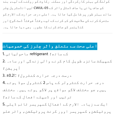
کولنگ کی بہتر کارکردگی اور ممکنہ رکاوٹ کو روکنے کے لیے، بند
لوپ انڈسٹریل چلر CWUL-05 کو صاف پانی یا صاف ڈسٹل واٹر کے
ساتھ بہتر طور پر شامل کیا جاتا ہے۔ اعلی درجہ حرارت کے الارم کو
متحرک کرنے کی صلاحیت کو کم کرنے کے لیے وقتاً فوقتاً ڈسٹ گوج اور
کنڈینسر کو صاف کرنے کا مشورہ بھی دیا جاتا ہے۔
اعلی صحت سے متعلق واٹر چلرز کی خصوصیات
1. ماحولیاتی refrigerant کے ساتھ؛
2. کمپیکٹ سائز، طویل کام کرنے والی زندگی اور سادہ
آپریشن؛
3. ±0.2℃ درست درجہ حرارت کنٹرول؛
4. درجہ حرارت کنٹرولر کے پاس 2 کنٹرول موڈ ہوتے
ہیں، جو مختلف لاگو مواقع پر لاگو ہوتے ہیں۔ مختلف
ترتیب اور ڈسپلے افعال کے ساتھ؛
5. ایک سے زیادہ الارم کے افعال: کمپریسر ٹائم ڈیلی
پروٹیکشن، کمپریسر اوور کرنٹ پروٹیکشن، واٹر فلو