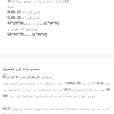
زیادہ سے زیادہ پمپ بہاؤ:
13L/
منٹ
23 کلو گرام
N.W:
26 کلوگرام
G.W:
58*29*47(L*W*H)
طول و عرض:
پیکیج کا طول و
70*43*58(L*W*H)
عرض:
مصنوعات کی تفصیل
اعلی درستگی والے چھوٹے پورٹیبل چلر CWUL-05 میں ±0.2℃ کا درجہ
حرارت استحکام ہے اور یہ خاص طور پر UV لیزر مارکنگ مشین کے 3W-
5W یووی لیزر کو ٹھنڈا کرنے کے لیے ڈیزائن کیا گیا ہے۔
±0.2℃ کے درجہ حرارت کے استحکام کے ساتھ، بند لوپ انڈسٹریل چلر