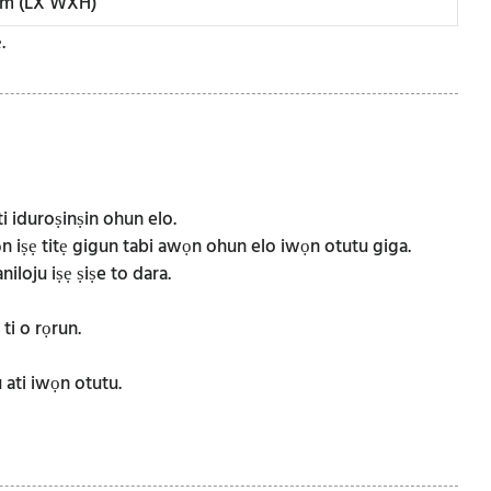
cm (LX WXH)
.
ti iduroṣinṣin ohun elo.
iṣẹ titẹ gigun tabi awọn ohun elo iwọn otutu giga.
niloju iṣẹ ṣiṣe to dara.
ti o rọrun.
 ati iwọn otutu.