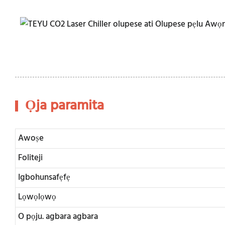
Ọja paramita
Awoṣe
Foliteji
Igbohunsafẹfẹ
Lọwọlọwọ
O pọju. agbara agbara