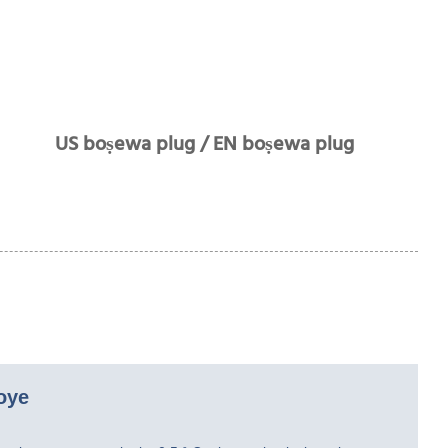
US boṣewa plug / EN boṣewa plug
 oye