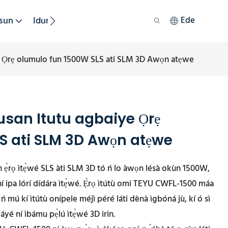
sun
Iduroṣinṣin
Ede
iye Ọrẹ olumulo fun 1500W SLS ati SLM 3D Awọn atẹwe
olusan Itutu agbaiye Ọrẹ
S ati SLM 3D Awọn atẹwe
ọn ẹ̀rọ ìtẹ̀wé SLS àti SLM 3D tó ń lo àwọn lésà okùn 1500W,
 ní ipa lórí dídára ìtẹ̀wé. Ẹ̀rọ ìtútù omi TEYU CWFL-1500 máa
a ń mú
kí ìtútù onípele méjì
péré láti dènà ìgbóná jù, kí ó sì
áyé ní ìbámu pẹ̀lú ìtẹ̀wé 3D irin.