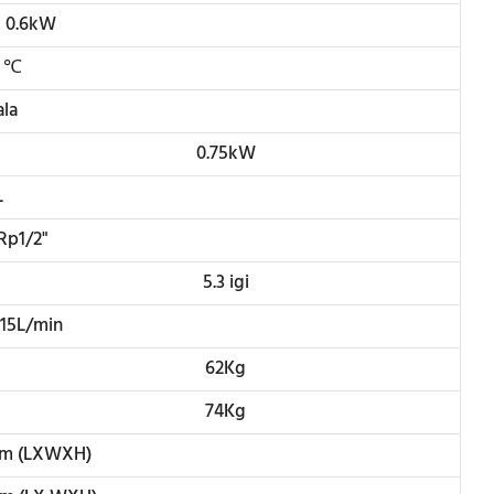
 0.6kW
5 ℃
la
0.75kW
L
Rp1/2"
5.3 igi
15L/min
62Kg
74Kg
cm (LXWXH)