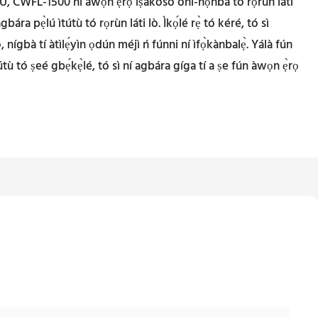
EYU, CWFL-1500 ní àwọn ẹ̀rọ ìṣàkóso oní-nọ́ńbà tó rọrùn láti
agbára pẹ̀lú ìtútù tó rọrùn láti lò. Ìkọ́lé rẹ̀ tó kéré, tó sì
nígbà tí àtìlẹ́yìn ọdún méjì ń fúnni ní ìfọ̀kànbalẹ̀. Yálà fún
útù tó ṣeé gbẹ́kẹ̀lé, tó sì ní agbára gíga tí a ṣe fún àwọn ẹ̀rọ