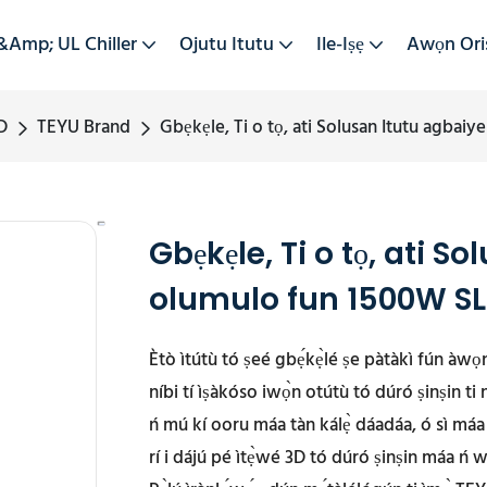
&amp; UL Chiller
Ojutu Itutu
Ile-Iṣẹ
Awọn Ori
D
TEYU Brand
Gbẹkẹle, Ti o tọ, ati Solusan Itutu agba
Gbẹkẹle, Ti o tọ, ati S
olumulo fun 1500W SL
Ètò ìtútù tó ṣeé gbẹ́kẹ̀lé ṣe pàtàkì fún àw
níbi tí ìṣàkóso iwọ̀n otútù tó dúró ṣinṣin ti
ń mú kí ooru máa tàn kálẹ̀ dáadáa, ó sì má
rí i dájú pé ìtẹ̀wé 3D tó dúró ṣinṣin máa ń w