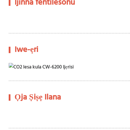
Ijinna fentilesonu
Iwe-ẹri
Ọja Ṣiṣẹ Ilana