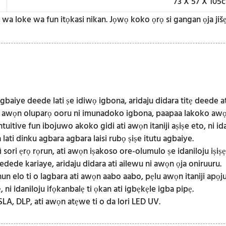
73 X 57 X 105
 o wa loke wa fun itọkasi nikan. Jọwọ koko ọrọ si gangan ọja jišẹ
 agbaiye deede lati ṣe idiwọ igbona, aridaju didara titẹ deede a
awọn oluparọ ooru ni imunadoko igbona, paapaa lakoko awọn 
ntuitive fun ibojuwo akoko gidi ati awọn itaniji aṣiṣe eto, ni ida
lati dinku agbara agbara laisi rubọ ṣiṣe itutu agbaiye.
 sori ẹrọ rọrun, ati awọn iṣakoso ore-olumulo ṣe idaniloju iṣiṣẹ 
dede kariaye, aridaju didara ati ailewu ni awọn ọja oniruuru.
ohun elo ti o lagbara ati awọn aabo aabo, pẹlu awọn itaniji apọju
, ni idaniloju ifọkanbalẹ ti ọkan ati igbẹkẹle igba pipẹ.
A, DLP, ati awọn atẹwe ti o da lori LED UV.