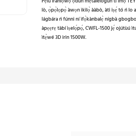
Pẹ̀lú ìrànlọ́wọ́ ọdún mẹ́tàlélógún ti ìmọ̀ T
lò, ọ̀pọ̀lọpọ̀ àwọn ìkìlọ̀ ààbò, àti iṣẹ́ tó ń lo 
lágbára ń fúnni ní ìfọ̀kànbalẹ̀ nígbà gbogbo, 
àpẹẹrẹ tàbí ìṣelọ́pọ́, CWFL-1500 jẹ́ ojútùú ìt
ìtẹ̀wé 3D irin 1500W.