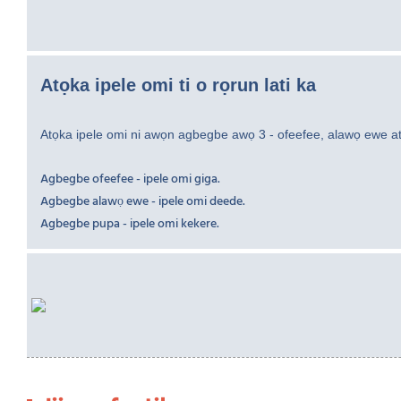
Atọka ipele omi ti o rọrun lati ka
Atọka ipele omi ni awọn agbegbe awọ 3 - ofeefee, alawọ ewe at
Agbegbe ofeefee - ipele omi giga.
Agbegbe alawọ ewe - ipele omi deede.
Agbegbe pupa - ipele omi kekere.