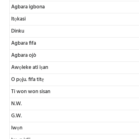
Agbara igbona
Itọkasi
Dinku
Agbara fifa
Agbara ojò
Awọleke ati iṣan
O pọju. fifa titẹ
Ti won won sisan
N.W.
G.W.
Iwọn