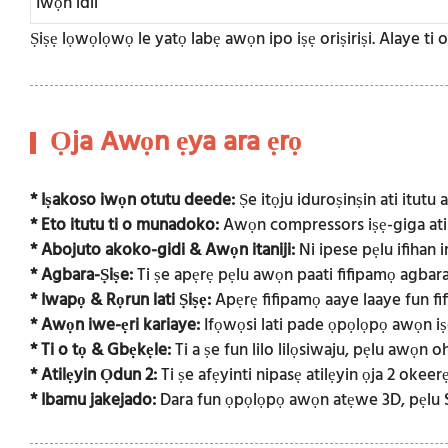
Iwọn idii
Ṣiṣẹ lọwọlọwọ le yatọ labẹ awọn ipo iṣẹ oriṣiriṣi. Alaye ti
Ọja Awọn ẹya ara ẹrọ
* Iṣakoso iwọn otutu deede:
Ṣe itọju iduroṣinṣin ati itutu
* Eto itutu ti o munadoko:
Awọn compressors iṣẹ-giga ati 
* Abojuto akoko-gidi & Awọn itaniji:
Ni ipese pẹlu ifihan i
* Agbara-Ṣiṣe:
Ti ṣe apẹrẹ pẹlu awọn paati fifipamọ agbara 
* Iwapọ & Rọrun lati Ṣiṣẹ:
Apẹrẹ fifipamọ aaye laaye fun fifi
* Awọn iwe-ẹri kariaye:
Ifọwọsi lati pade ọpọlọpọ awọn iṣe
* Ti o tọ & Gbẹkẹle:
Ti a ṣe fun lilo lilọsiwaju, pẹlu awọn 
* Atilẹyin Ọdun 2:
Ti ṣe afẹyinti nipasẹ atilẹyin ọja 2 okeerẹ
* Ibamu jakejado:
Dara fun ọpọlọpọ awọn atẹwe 3D, pẹlu SL