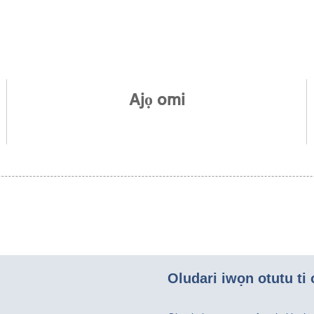
Ajọ omi
Oludari iwọn otutu ti