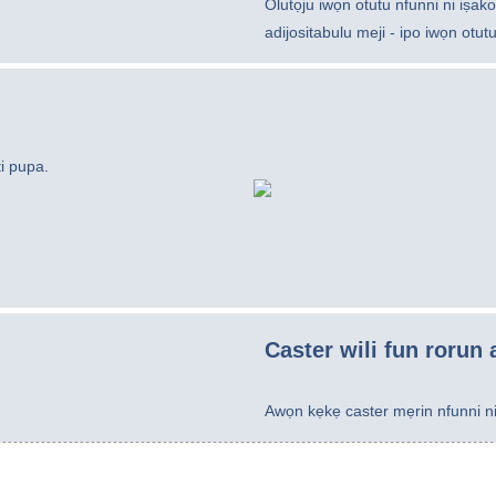
Olutọju iwọn otutu nfunni ni iṣako
adijositabulu meji - ipo iwọn otu
i pupa.
Caster wili fun rorun 
Awọn kẹkẹ caster mẹrin nfunni ni i