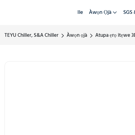
Ile
Àwọn Ọjà
SGS 
TEYU Chiller, S&A Chiller
Àwọn ọjà
Atupa ẹrọ itẹwe 3