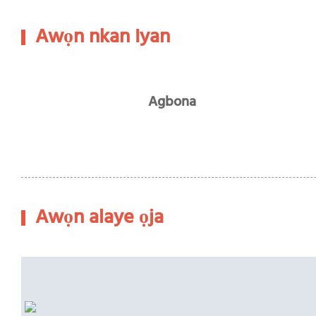
Awọn nkan Iyan
Agbona
Awọn alaye ọja