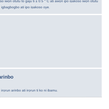
so iwọn otutu to gaju ti ± 0.5 ° C ati awọn ipo iṣakoso iwọn otutu
tu igbagbogbo ati ipo iṣakoso oye.
arinbo
rọrun arinbo ati irọrun ti ko ni ibamu.