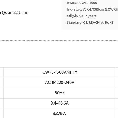
Awoṣe: CWFL-1500
Iwọn Ẹrọ: 70X47X89cm (LXWXH
atilẹyin ọja: 2 years
Standard: CE, REACH ati RoHS
CWFL-1500ANPTY
AC 1P 220-240V
50Hz
3.4~16.6A
3.37kW