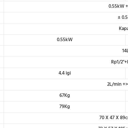
0.55kW +
± 0.
Kapa
0.55kW
14
Rp1/2"+
4.4 igi
2L/min +>
67Kg
79Kg
70 X 47 X 89