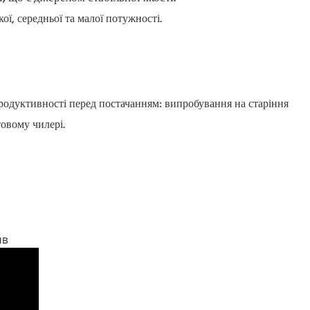
ї, середньої та малої потужності.
родуктивності перед постачанням: випробування на старіння
овому чилері.
ив