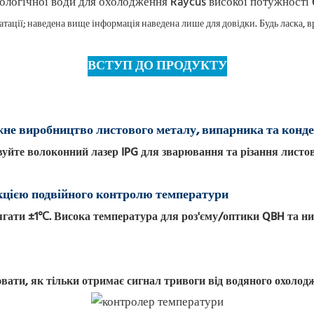
тації; наведена вище інформація наведена лише для довідки. Будь ласка,
ВСТУП ДО ПРОДУКТУ
не виробництво листового металу, випарника та конд
уйте волоконний лазер IPG для зварювання та різання листов
кцією подвійного контролю температури
гати ±1℃. Висока температура для роз'єму/оптики QBH та ни
вати, як тільки отримає сигнал тривоги від водяного охолодж