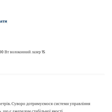
рати
метрів. Суворо дотримуємося системи управління
 що є джерелом стабільної якості.