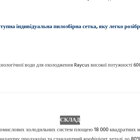
тупна індивідуальна пилозбірна сетка, яку легко розіб
СКЛАД
ромислових холодильних систем площею 18 000 квадратних 
дартну продукцію та стандартний коефіцієнт деталі до 80%,