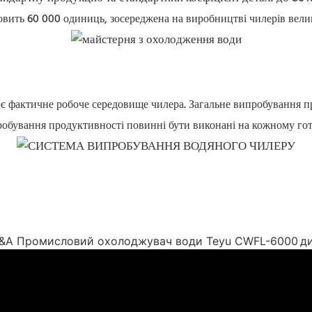
вить 60 000 одиниць, зосереджена на виробництві чилерів велико
є фактичне робоче середовище чилера. Загальне випробування п
робування продуктивності повинні бути виконані на кожному гот
&A Промисловий охолоджувач води Teyu CWFL-6000
д