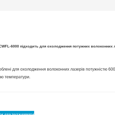
WFL-6000 підходить для охолодження потужних волоконних ла
блені для охолодження волоконних лазерів потужністю 600
лю температури.
им охолодженням