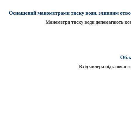
Оснащений манометрами тиску води, зливним отво
Манометри тиску води допомагають конт
Обла
Вхід чилера підключаєтьс