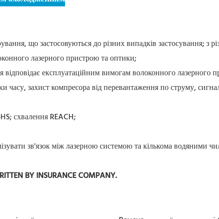
ування, що застосовуються до різних випадків застосування; з 
локонного лазерного пристрою та оптики;
ання відповідає експлуатаційним вимогам волоконного лазерного 
мки часу, захист компресора від перевантаження по струму, сигнал
RoHS; схвалення REACH;
лізувати зв'язок між лазерною системою та кількома водяними ч
WRITTEN BY INSURANCE COMPANY.