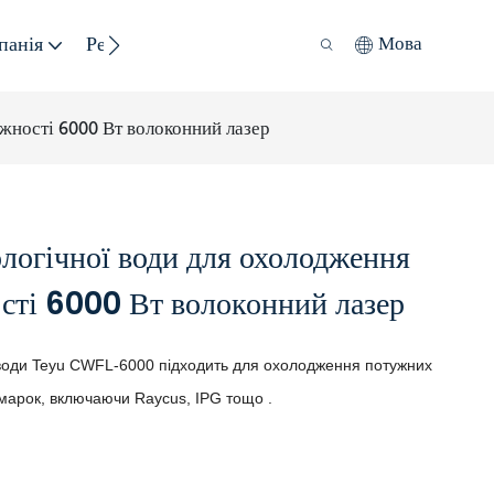
панія
Ресурс
Сталий Розвиток
Мова
жності 6000 Вт волоконний лазер
логічної води для охолодження
сті 6000 Вт волоконний лазер
води Teyu CWFL-6000 підходить для охолодження потужних
 марок, включаючи Raycus, IPG тощо
.