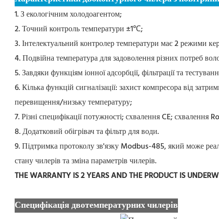
1. З екологічним холодоагентом;
2. Точний контроль температури ±1℃;
3. Інтелектуальний контролер температури має 2 режими кер
4. Подвійна температура для задоволення різних потреб во
5. Завдяки функціям іонної адсорбції, фільтрації та тестув
6. Кілька функцій сигналізації: захист компресора від затри
перевищення/низьку температуру;
7. Різні специфікації потужності; схвалення CE; схвалення 
8. Додатковий обігрівач та фільтр для води.
9. Підтримка протоколу зв'язку Modbus-485, який може реа
стану чилерів та зміна параметрів чилерів.
THE WARRANTY IS 2 YEARS AND THE PRODUCT IS UNDER
Специфікація двотемпературних чилерів