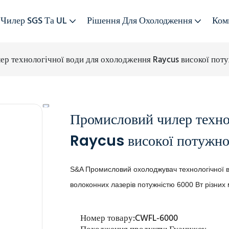
Чилер SGS Та UL
Рішення Для Охолодження
Ком
р технологічної води для охолодження Raycus високої поту
Промисловий чилер техно
Raycus високої потужно
S&A Промисловий охолоджувач технологічної 
волоконних лазерів потужністю 6000 Вт різних
Номер товару:
CWFL-6000