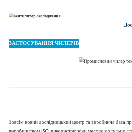
Дос
ЗАСТОСУВАННЯ ЧИЛЕРІВ
Зовсім новий дослідницький центр та виробнича база п
виробництвом ISO, використовуючи масову модульну стан