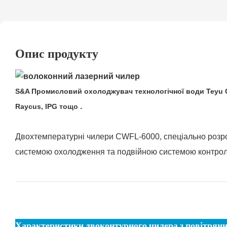
Опис продукту
S&A Промисловий охолоджувач технологічної води Teyu C
.
Raycus, IPG тощо
Двохтемпературні чилери CWFL-6000, спеціально розро
системою охолодження та подвійною системою контро
Характеристики двоконтурного чилера з повітрян