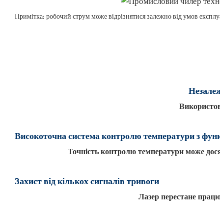
Примітка: робочий струм може відрізнятися залежно від умов експлуа
Незалеж
Використов
Високоточна система контролю температури з фун
Точність контролю температури може дося
Захист від кількох сигналів тривоги
Лазер перестане працю