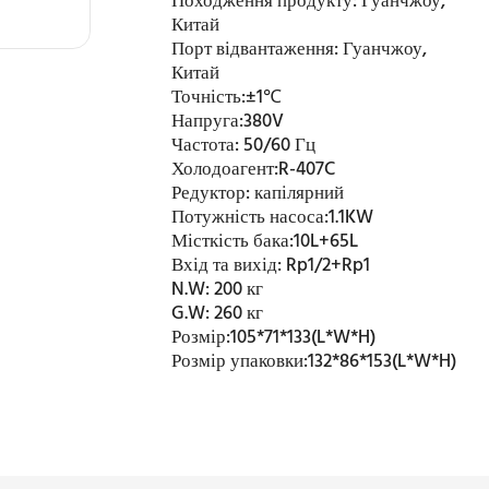
Походження продукту:
Гуанчжоу,
Китай
Порт відвантаження:
Гуанчжоу,
Китай
Точність:
±1℃
Напруга:
380V
Частота:
50/60 Гц
Холодоагент:
R-407C
Редуктор:
капілярний
Потужність насоса:
1.1KW
Місткість бака:
10L+65L
Вхід та вихід:
Rp1/2+Rp1
N.W:
200 кг
G.W:
260 кг
Розмір:
105*71*133(L*W*H)
Розмір упаковки:
132*86*153(L*W*H)