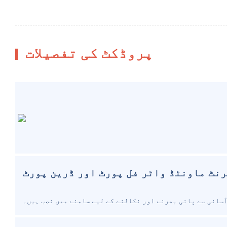
پروڈکٹ کی تفصیلات
نٹ ماونٹڈ واٹر فل پورٹ اور ڈرین پورٹ
آسانی سے پانی بھرنے اور نکالنے کے لیے سامنے میں نصب ہیں۔