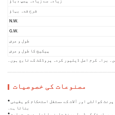
زیادہ سے زیادہ پمپ دباؤ
شرح شدہ بہاؤ
N.W.
G.W.
طول و عرض
پیکیج کا طول و عرض
یں۔ براہ کرم اصل ڈیلیور کردہ پروڈکٹ کے تابع ہوں۔
مصنوعات کی خصوصیات
پرنٹ کوالٹی اور آلات کے مستقل استحکام کو یقینی
*
بناتا ہے۔
 یہاں تک کہ طویل پرنٹ جابز یا اعلی درجہ حرارت