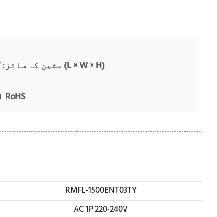
مشین کا سائز: 77 × 48 × 43 سینٹی میٹر (L × W × H)
معیاری: CE، REACH اور RoHS
RMFL-1500BNT03TY
AC 1P 220-240V