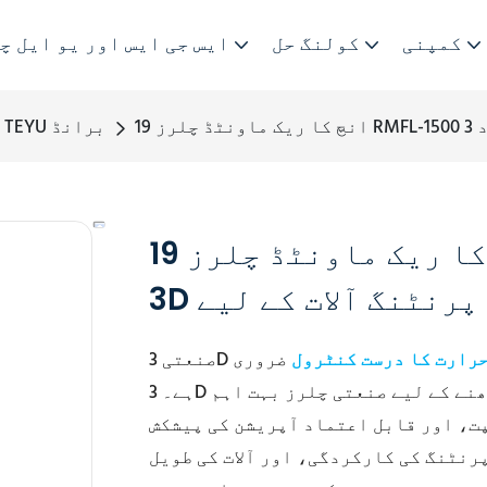
کمپنی
کولنگ حل
ایس جی ایس اور یو ایل چ
TEYU برانڈ
19 انچ کا ریک ماونٹڈ چلرز RMFL-1500 خلائی محدود
3D پرنٹنگ آلات کے لیے
رارت کا درست کنٹرول
ضروری
ہے۔ 3D پرنٹنگ کے آلات کے اندر تھرمل حالات کو مستحکم رکھنے کے لیے صنعتی چلرز بہت اہم
ت، اور قابل اعتماد آپریشن کی پیشکش
رنٹنگ کی کارکردگی، اور آلات کی طویل