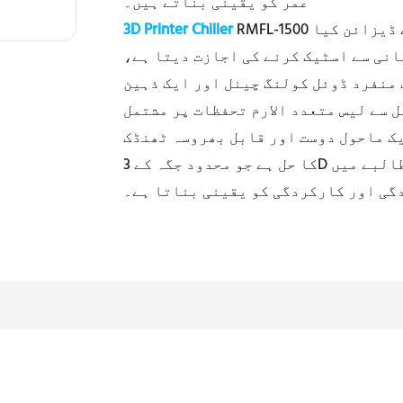
عمر کو یقینی بناتے ہیں۔
RMFL-1500 خاص طور پر خلائی محدود صنعتی ایپلی کیشنز کے لیے ڈیزائن کیا
3D Printer Chiller
انی سے اسٹیک کرنے کی اجازت دیتا ہے،
 منفرد ڈوئل کولنگ چینل اور ایک ذہین
متعدد الارم تحفظات پر مشتمل، RMFL-1500 اعلی کارکردگی، کم توانائی
ک ماحول دوست اور قابل بھروسہ ٹھنڈک
کا حل ہے جو محدود جگہ کے 3D پرنٹنگ سسٹمز کے لیے ہے، جو صنعتی ماحول کے مطالبے میں
گی اور کارکردگی کو یقینی بناتا ہے۔