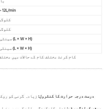
3 با
＞12L/min
43 کلوگ
53 کلوگ
77 × 48 × 43 سینٹی میٹر (L × W × H)
87 × 56 × 61 سینٹی میٹر (L × W × H)
کام کرنٹ مختلف کام کے حالات میں مختلف
درست درجہ حرارت کا کنٹرول:
زیادہ گرمی کو روکن
* موثر کولنگ سسٹم:
اعلی کارکردگی والے کمپریسرز اور