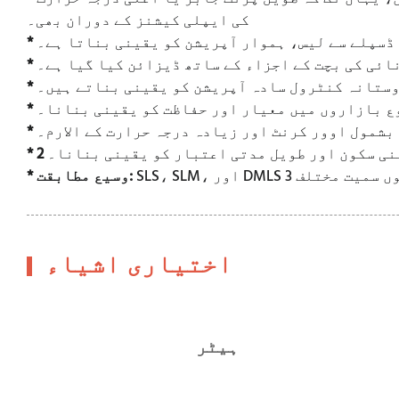
کی ایپلی کیشنز کے دوران بھی۔
 ڈسپلے سے لیس، ہموار آپریشن کو یقینی بناتا ہے۔
ائی کی بچت کے اجزاء کے ساتھ ڈیزائن کیا گیا ہے۔
دوستانہ کنٹرول سادہ آپریشن کو یقینی بناتے ہیں۔
ع بازاروں میں معیار اور حفاظت کو یقینی بنانا۔
بشمول اوور کرنٹ اور زیادہ درجہ حرارت کے الارم۔
* وسیع مطابقت:
اختیاری اشیاء
ہیٹر