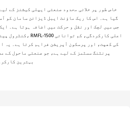
گیا ہے۔ اس کا ریک ماؤنٹ ایبل ڈیزائن سامان کو آس
جس میں لچک اور نقل و حرکت میں اضافہ ہوتا ہے۔ ایک
کنٹرول پینل سے لیس 
کی کھپت، اور پرسکون آپریشن فراہم کرتا ہے۔ یہ ای
بہترین کارکرد