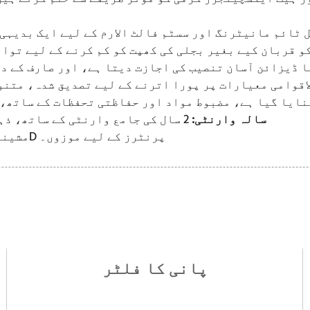
 ٹائم مانیٹرنگ اور سسٹم فالٹ الارم کے لیے ایک بدیہی
 قربان کیے بغیر بجلی کی کھپت کو کم کرنے کے لیے توان
ا ڈیزائن آسان تنصیب کی اجازت دیتا ہے، اور صارف کے 
اقوامی معیارات پر پورا اترنے کے لیے تصدیق شدہ، متنو
ایا گیا ہے، مضبوط مواد اور حفاظتی تحفظات کے ساتھ، 
* 2 سالہ وارنٹی:
2 سال کی جامع وارنٹی کے ساتھ، ذہنی سکون اور طویل مدتی اعتبار کو یقینی بنانا۔
SLS، SLM، اور DMLS مشینوں سمیت مختلف 3D پرنٹرز کے لیے موزوں۔
پانی کا فلٹر