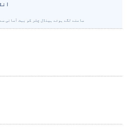
انٹ
سامنے لگے ہوئے ہینڈل چلر کو بہت آسانی سے