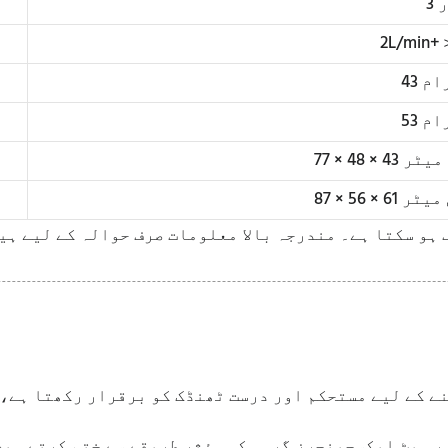
ر
2L/min+
رام
رام
 ہو سکتا ہے۔ مندرجہ بالا معلومات صرف حوالہ کے لیے ہ
ے کے لیے مستحکم اور درست ٹھنڈک کو برقرار رکھتا ہے، 
 ہیٹ ایکسچینجرز گرمی کو مؤثر طریقے سے ختم کرتے ہیں،