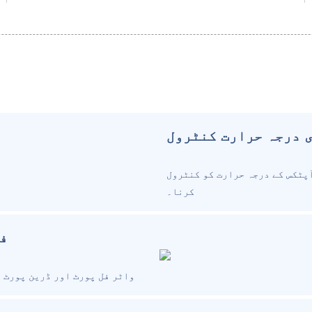
 درجہ حرارت کنٹرول
پٹکس کے درجہ حرارت کو کنٹرول
کرنا۔
فر
واٹر فل پورٹ اور ڈرین پورٹ 