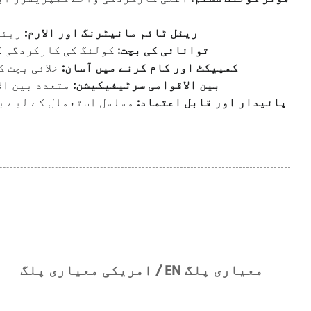
* ریئل ٹائم مانیٹرنگ اور الارم:
ریئل
* توانائی کی بچت:
کولنگ کی کارکردگی کو
* کمپیکٹ اور کام کرنے میں آسان:
خلائی بچت ک
* بین الاقوامی سرٹیفیکیشن:
متعدد بین ال
* پائیدار اور قابل اعتماد:
مسلسل استعمال کے لیے بن
امریکی معیاری پلگ / EN معیاری پلگ