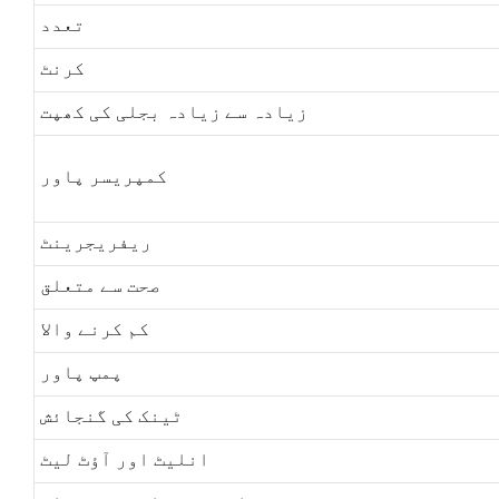
تعدد
کرنٹ
زیادہ سے زیادہ بجلی کی کھپت
کمپریسر پاور
ریفریجرینٹ
صحت سے متعلق
کم کرنے والا
پمپ پاور
ٹینک کی گنجائش
انلیٹ اور آؤٹ لیٹ