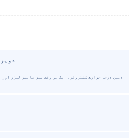
دوہری
ذہین درجہ حرارت کنٹرولر۔ ایک ہی وقت میں فائبر لیزر اور آ