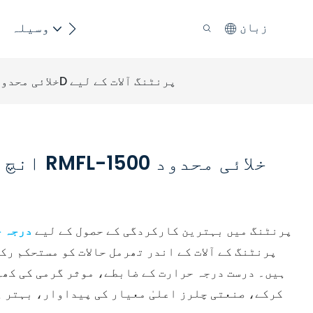
پائیداری
وسیلہ
زبان
19 انچ کا ریک ماونٹڈ چلرز RMFL-1500 خلائی محدود 3D پرنٹنگ آلات کے لیے
صنعتی 3D پرنٹنگ میں بہترین کارکردگی کے حصول کے لیے
درجہ ح
ہیں۔ درست درجہ حرارت کے ضابطے، موثر گرمی کی کھپ
کرکے، صنعتی چلرز اعلیٰ معیار کی پیداوار، بہتر پ