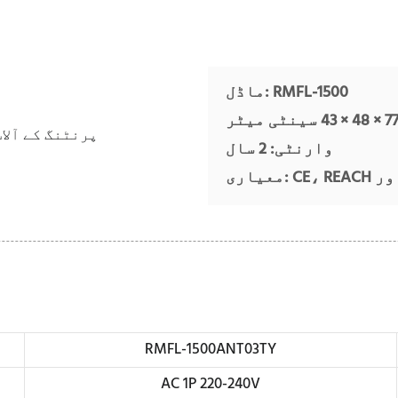
ماڈل: RMFL-1500
وارنٹی: 2 سال
RMFL-1500ANT03TY
AC 1P 220-240V