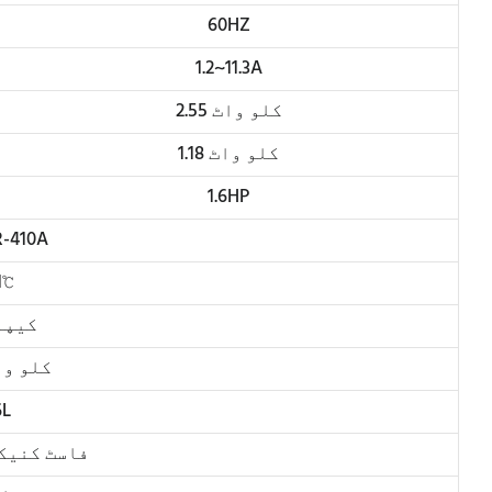
60HZ
1.2~11.3A
2.55 کلو واٹ
1.18 کلو واٹ
1.6HP
R-410A
1℃
کیپل
0.26 کلو 
6L
Φ6+Φ12 فاسٹ کنی