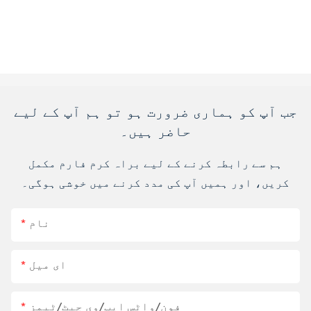
جب آپ کو ہماری ضرورت ہو تو ہم آپ کے لیے
حاضر ہیں۔
ہم سے رابطہ کرنے کے لیے براہ کرم فارم مکمل
کریں، اور ہمیں آپ کی مدد کرنے میں خوشی ہوگی۔
نام
ای میل
فون/واٹس ایپ/وی چیٹ/ٹیمز