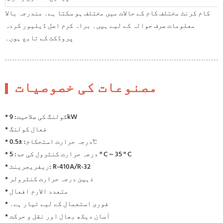
کام کرنٹ مختلف کام کے حالات میں مختلف ہو سکتا ہے۔ مندرجہ بالا
معلومات صرف حوالہ کے لیے ہیں۔ براہ کرم اصل ڈیلیور کردہ
پروڈکٹ کے تابع ہوں۔
مصنوعات کی خصوصیات
* کولنگ کی صلاحیت: 9kW
* فعال کولنگ
* درجہ حرارت استحکام: ±0.5℃
* درجہ حرارت کنٹرول کی حد: 5 ° C ~ 35 ° C
* ریفریجرینٹ: R-410A/R-32
* ذہین درجہ حرارت کنٹرولر
* متعدد الارم افعال
* فوری استعمال کے لیے تیار ہے۔
* آسان دیکھ بھال اور نقل و حرکت