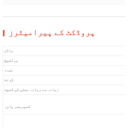
پروڈکٹ کے پیرامیٹرز
ماڈل
وولٹیج
تعدد
کرنٹ
زیادہ سے زیادہ بجلی کی کھپت
کمپریسر پاور