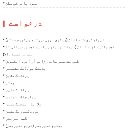
* بصری پانی کی سطح
درخواست
* لیبارٹری کا سامان (روٹری ایوپوریٹر، ویکیوم سسٹم)
* تجزیاتی سازوسامان (سپیکٹرومیٹر، بائیو تجزیہ، پانی کا
نمونہ لینے والا)
* طبی تشخیصی سامان (ایم آر آئی، ایکسرے)
* پلاسٹک مولڈنگ مشینیں
* پرنٹنگ مشین
* بھٹی
* ویلڈنگ مشین
* پیکیجنگ مشینری
* پلازما اینچنگ مشین
* یووی کیورنگ مشین
* گیس جنریٹر
* ہیلیم کمپریسر (کریو کمپریسر)