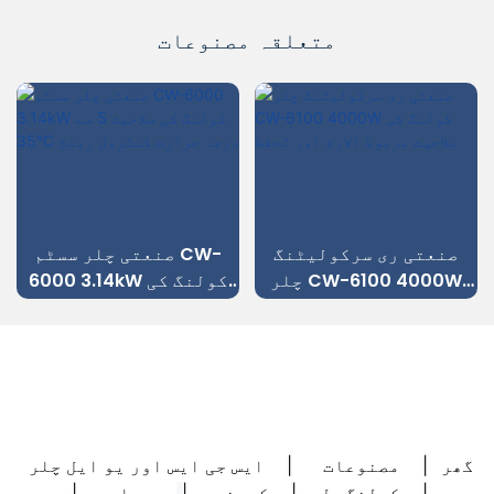
متعلقہ مصنوعات
صنعتی ری سرکولیٹنگ
صنعتی چلر سسٹم CW-
چلر CW-6100 4000W
6000 3.14kW کولنگ کی
کولنگ کی صلاحیت مربوط
صلاحیت 5 سے 35°C درجہ
الارم اور تحفظ
حرارت کنٹرول رینج
گھر
مصنوعات
ایس جی ایس اور یو ایل چلر
|
|
کولنگ حل
کمپنی
وسیلہ
|
|
|
|