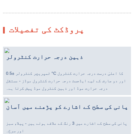
پروڈکٹ کی تفصیلات
ذہین درجہ حرارت کنٹرولر
ٹمپریچر کنٹرولر ±0.5 °C کا اعلیٰ درست درجہ حرارت کنٹرول
اور دو صارف کے لیے ایڈجسٹ درجہ حرارت کنٹرول موڈز - مستقل
درجہ حرارت موڈ اور ذہین کنٹرول موڈ پیش کرتا ہے۔
پانی کی سطح کے اشارے کو پڑھنے میں آسان
پانی کی سطح کے اشارے میں 3 رنگ کے علاقے ہوتے ہیں - پیلا، سبز
اور سرخ۔