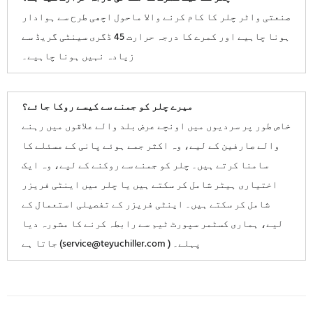
صنعتی واٹر چلر کا کام کرنے والا ماحول اچھی طرح سے ہوادار
ہونا چاہیے اور کمرے کا درجہ حرارت 45 ڈگری سینٹی گریڈ سے
زیادہ نہیں ہونا چاہیے۔
میرے چلر کو جمنے سے کیسے روکا جائے؟
خاص طور پر سردیوں میں اونچے عرض بلد والے علاقوں میں رہنے
والے صارفین کے لیے، وہ اکثر جمے ہوئے پانی کے مسئلے کا
سامنا کرتے ہیں۔ چلر کو جمنے سے روکنے کے لیے، وہ ایک
اختیاری ہیٹر شامل کر سکتے ہیں یا چلر میں اینٹی فریزر
شامل کر سکتے ہیں۔ اینٹی فریزر کے تفصیلی استعمال کے
لیے، ہماری کسٹمر سپورٹ ٹیم سے رابطہ کرنے کا مشورہ دیا
جاتا ہے (service@teyuchiller.com ) پہلے۔