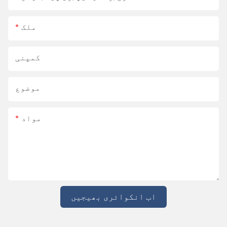
ملک
کمپنی
موضوع
مواد
اب انکوائری بھیجیں