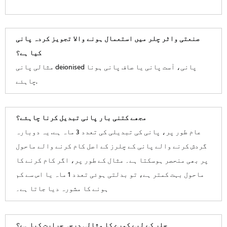
صنعتی واٹر چلر میں استعمال ہونے والا تجویز کردہ پانی
کیا ہے؟
مثالی پانی deionised پانی، آست پانی یا صاف پانی ہونا
چاہئے.
مجھے کتنی بار پانی تبدیل کرنا چاہئے؟
عام طور پر، پانی کی تبدیلی کی تعدد 3 ماہ ہے. یہ دوبارہ
گردش کرنے والے پانی کے چلرز کے اصل کام کرنے والے ماحول
پر بھی منحصر ہوسکتا ہے۔ مثال کے طور پر، اگر کام کرنے کا
ماحول بہت کمتر ہے، تو بدلتی ہوئی تعدد 1 ماہ یا اس سے کم
ہونے کا مشورہ دیا جاتا ہے۔
چلر کے لیے کمرے کا مثالی درجہ حرارت کیا ہے؟