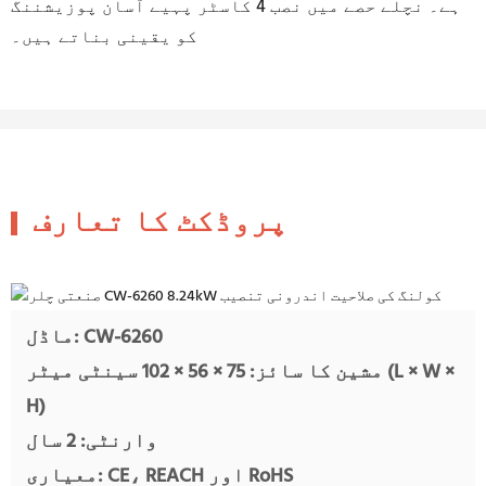
ہے۔ نچلے حصے میں نصب 4 کاسٹر پہیے آسان پوزیشننگ
کو یقینی بناتے ہیں۔
پروڈکٹ کا تعارف
ماڈل: CW-6260
مشین کا سائز: 75 × 56 × 102 سینٹی میٹر (L × W ×
H)
وارنٹی: 2 سال
معیاری: CE، REACH اور RoHS