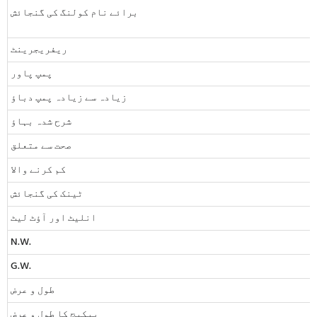
برائے نام کولنگ کی گنجائش
ریفریجرینٹ
پمپ پاور
زیادہ سے زیادہ پمپ دباؤ
شرح شدہ بہاؤ
صحت سے متعلق
کم کرنے والا
ٹینک کی گنجائش
انلیٹ اور آؤٹ لیٹ
N.W.
G.W.
طول و عرض
پیکیج کا طول و عرض