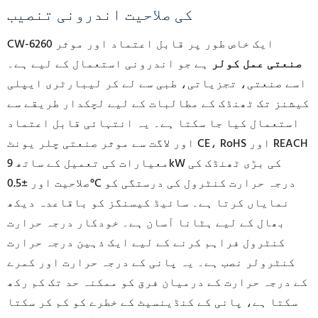
کی صلاحیت اندرونی تنصیب
CW-6260 ایک خاص طور پر قابل اعتماد اور موثر
صنعتی عمل کولر
ہے جو اندرونی استعمال کے لیے ہے۔
اسے صنعتی، تجزیاتی، طبی سے لے کر لیبارٹری ایپلی
کیشنز تک ٹھنڈک کے مطالبات کے لیے لچکدار طریقے سے
استعمال کیا جا سکتا ہے۔ یہ انتہائی قابل اعتماد
اور لاگت سے موثر صنعتی چلر یونٹ CE، RoHS اور REACH
معیارات کی تعمیل کے ساتھ 9kW کی بڑی ٹھنڈک کی
صلاحیت اور ±0.5°C درجہ حرارت کنٹرول کی درستگی کو
نمایاں کرتا ہے۔ سائیڈ کیسنگز کو باقاعدہ دیکھ
بھال کے لیے ہٹانا آسان ہے۔ خودکار درجہ حرارت
کنٹرول فراہم کرنے کے لیے ایک ذہین درجہ حرارت
کنٹرولر نصب ہے۔ یہ پانی کے درجہ حرارت اور کمرے
کے درجہ حرارت کے درمیان فرق کو ممکنہ حد تک کم رکھ
سکتا ہے، پانی کے کنڈینسیٹ کے خطرے کو کم کر سکتا