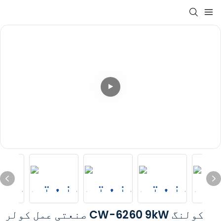
صنعتی عمل کولر CW-6260 9kW کولنگ